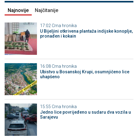
Najnovije
Najčitanije
17:02
Crna hronika
​U Bijeljini otkrivena plantaža indijske konoplje,
pronađen i kokain
16:08
Crna hronika
Ubistvo u Bosanskoj Krupi, osumnjičeno lice
uhapšeno
15:55
Crna hronika
Јedno lice povrijeđeno u sudaru dva vozila u
Sarajevu