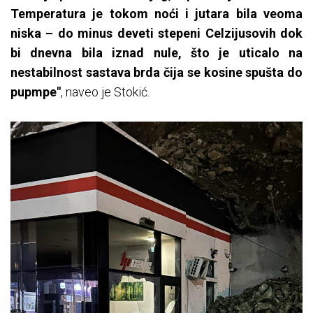
Temperatura je tokom noći i jutara bila veoma
niska – do minus deveti stepeni Celzijusovih dok
bi dnevna bila iznad nule, što je uticalo na
nestabilnost sastava brda čija se kosine spušta do
pupmpe"
, naveo je Stokić.