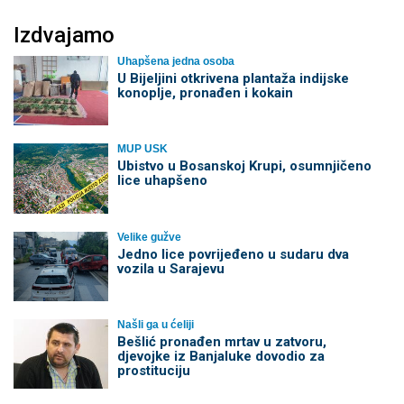
Izdvajamo
Uhapšena jedna osoba
​U Bijeljini otkrivena plantaža indijske
konoplje, pronađen i kokain
MUP USK
Ubistvo u Bosanskoj Krupi, osumnjičeno
lice uhapšeno
Velike gužve
Јedno lice povrijeđeno u sudaru dva
vozila u Sarajevu
Našli ga u ćeliji
Bešlić pronađen mrtav u zatvoru,
djevojke iz Banjaluke dovodio za
prostituciju