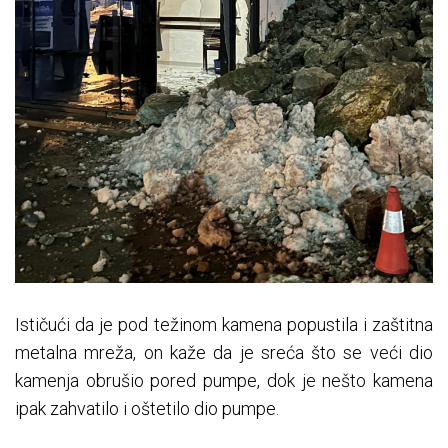
Ističući da je pod težinom kamena popustila i zaštitna
metalna mreža, on kaže da je sreća što se veći dio
kamenja obrušio pored pumpe, dok je nešto kamena
ipak zahvatilo i oštetilo dio pumpe.