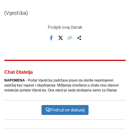
(Vijesti.ba)
Podijeli ovaj članak
Facebook
X
Kopiraj link
Više
Chat čitatelja
NAPOMENA
- Portal Vijesti.ba zadržava pravo da obriše neprimjeren
sadržaj bez najave i objašnjenja. Mišljenja iznešena u chatu nisu stavovi
redakcije portala Vijesti.ba. Ova vijest je sada dostupna samo za čitanje.
Pridruži se diskusiji