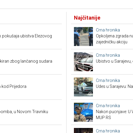
Najčitanije
Crna hronika
k pokušaja ubistva Elezovog
Opkoljena zgrada n
zajedničku akciju
Crna hronika
kiran zbog lančanog sudara
Ubistvo u Sarajevu, 
Crna hronika
 kod Prijedora
Udes u Sarajevu: Nas
Crna hronika
 bomba, u Novom Travniku
Nakon pucnjave: U V
MUP RS
Crna hronika