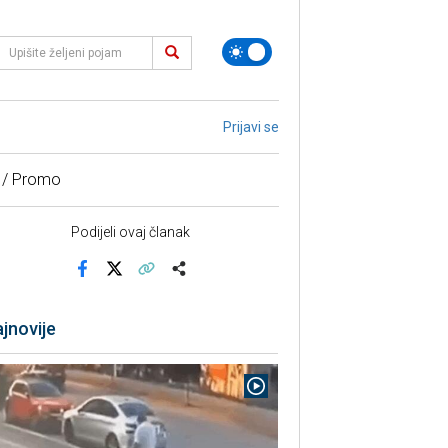
Prijavi se
 / Promo
Podijeli ovaj članak
Facebook
X
Kopiraj link
Više
jnovije