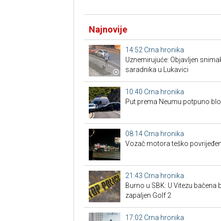
Najnovije
14:52
Crna hronika
Uznemirujuće: Objavljen snima
saradnika u Lukavici
10:40
Crna hronika
Put prema Neumu potpuno blo
08:14
Crna hronika
Vozač motora teško povrijeđen
21:43
Crna hronika
Burno u SBK: U Vitezu bačena
zapaljen Golf 2
17:02
Crna hronika