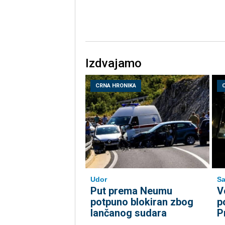
Izdvajamo
CRNA HRONIKA
Udor
Sa
Put prema Neumu
V
potpuno blokiran zbog
p
lančanog sudara
P