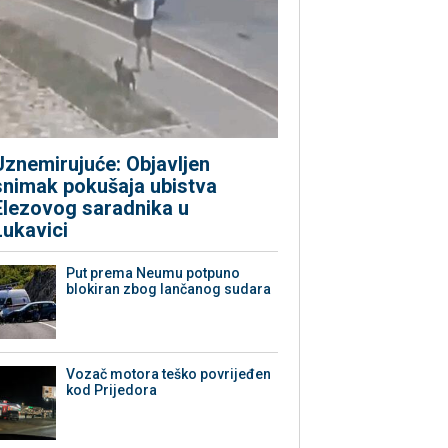
Uznemirujuće: Objavljen
snimak pokušaja ubistva
Elezovog saradnika u
Lukavici
Put prema Neumu potpuno
blokiran zbog lančanog sudara
Vozač motora teško povrijeđen
kod Prijedora