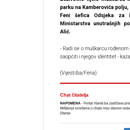
parku na Kamberovića polju,
Feni šefica Odsjeka za in
Ministarstva unutrašnjih 
Alić.
- Radi se o muškarcu rođenom 1
saopćiti i njegov identitet - kazal
(Vijesti.ba/Fena)
Chat čitatelja
NAPOMENA
- Portal Vijesti.ba zadržava pr
Mišljenja iznešena u chatu nisu stavovi reda
čitanje.