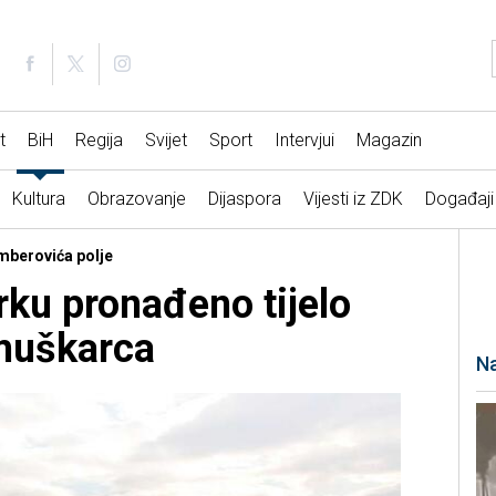
t
BiH
Regija
Svijet
Sport
Intervjui
Magazin
Kultura
Obrazovanje
Dijaspora
Vijesti iz ZDK
Događaji
amberovića polje
ku pronađeno tijelo
muškarca
Na