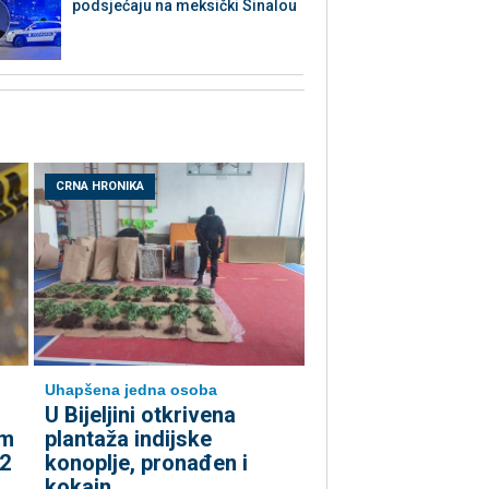
podsjećaju na meksički Sinalou
CRNA HRONIKA
Uhapšena jedna osoba
​U Bijeljini otkrivena
om
plantaža indijske
 2
konoplje, pronađen i
kokain