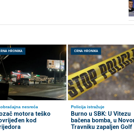
CRNA HRONIKA
CRNA HRONIKA
obraćajna nesreća
Policija istražuje
ozač motora teško
Burno u SBK: U Vitezu
ovrijeđen kod
bačena bomba, u Nov
rijedora
Travniku zapaljen Golf