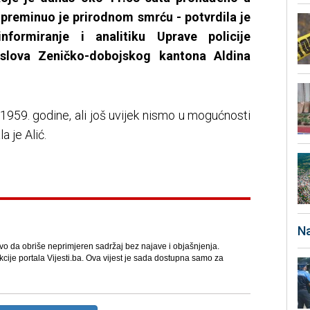
 preminuo je prirodnom smrću - potvrdila je
formiranje i analitiku Uprave policije
poslova Zeničko-dobojskog kantona Aldina
959. godine, ali još uvijek nismo u mogućnosti
a je Alić.
Na
avo da obriše neprimjeren sadržaj bez najave i objašnjenja.
kcije portala Vijesti.ba. Ova vijest je sada dostupna samo za