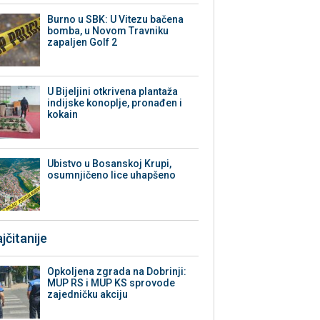
Burno u SBK: U Vitezu bačena
bomba, u Novom Travniku
zapaljen Golf 2
​U Bijeljini otkrivena plantaža
indijske konoplje, pronađen i
kokain
Ubistvo u Bosanskoj Krupi,
osumnjičeno lice uhapšeno
jčitanije
Opkoljena zgrada na Dobrinji:
MUP RS i MUP KS sprovode
zajedničku akciju