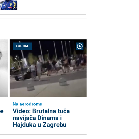
FUDBAL
Na aerodromu
ne
Video: Brutalna tuča
navijača Dinama i
Hajduka u Zagrebu