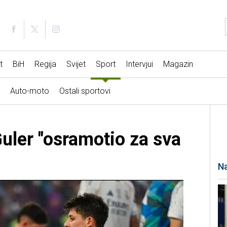
t
BiH
Regija
Svijet
Sport
Intervjui
Magazin
Auto-moto
Ostali sportovi
uler "osramotio za sva
Na