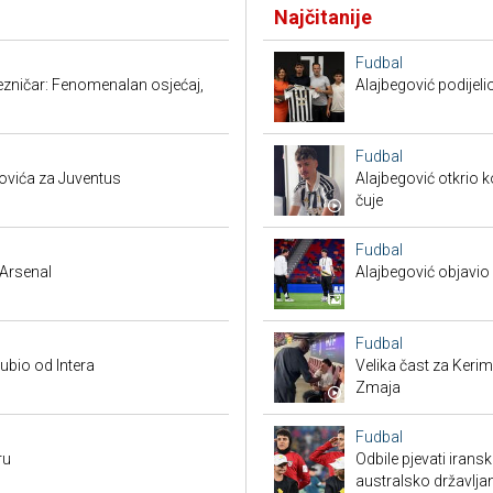
Najčitanije
Fudbal
ezničar: Fenomenalan osjećaj,
Alajbegović podijeli
Fudbal
ovića za Juventus
Alajbegović otkrio k
čuje
Fudbal
Arsenal
Alajbegović objavio 
Fudbal
ubio od Intera
Velika čast za Keri
Zmaja
Fudbal
ru
Odbile pjevati irans
australsko državlja