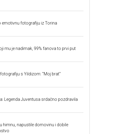
o emotivnu fotografiju iz Torina
oji mu je nadimak, 99% fanova to prvi put
fotografiju s Yildizom: "Moj brat"
ma: Legenda Juventusa srdačno pozdravila
ku himnu, napustile domovinu i dobile
nstvo