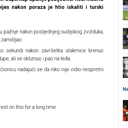
ijes nakon poraza je htio iskaliti i turski
u pažnje nakon posljednjeg sudijskog zvižduka,
 zamišljao.
ko sekundi nakon završetka utakmice krenuo
pe, ali se okliznuo i pao na leđa.
ačionicu nadajući se da niko nije vidio nespretni
Na
rest on this for a long time
5