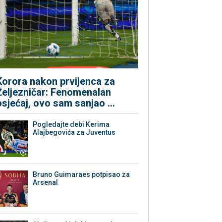
Korora nakon prvijenca za
Željezničar: Fenomenalan
osjećaj, ovo sam sanjao ...
Pogledajte debi Kerima
Alajbegovića za Juventus
Bruno Guimaraes potpisao za
Arsenal