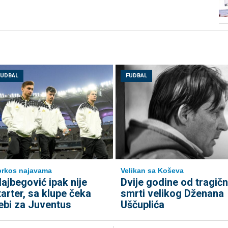
FUDBAL
FUDBAL
rkos najavama
Velikan sa Koševa
lajbegović ipak nije
Dvije godine od tragič
tarter, sa klupe čeka
smrti velikog Dženana
ebi za Juventus
Uščuplića