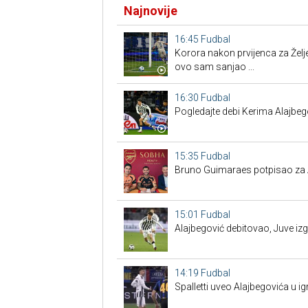
Najnovije
16:45
Fudbal
Korora nakon prvijenca za Želj
ovo sam sanjao ...
16:30
Fudbal
Pogledajte debi Kerima Alajbeg
15:35
Fudbal
Bruno Guimaraes potpisao za 
15:01
Fudbal
Alajbegović debitovao, Juve izg
14:19
Fudbal
Spalletti uveo Alajbegovića u ig