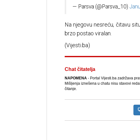
— Parsva (@Parsva_10)
Janu
Na njegovu nesreću, čitavu situa
brzo postao viralan.
(Vijesti.ba)
Chat čitatelja
NAPOMENA
- Portal Vijesti.ba zadržava pr
Mišljenja iznešena u chatu nisu stavovi reda
čitanje.