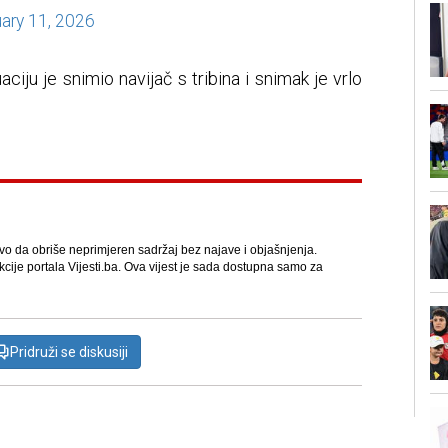
ary 11, 2026
ciju je snimio navijač s tribina i snimak je vrlo
avo da obriše neprimjeren sadržaj bez najave i objašnjenja.
kcije portala Vijesti.ba. Ova vijest je sada dostupna samo za
Pridruži se diskusiji