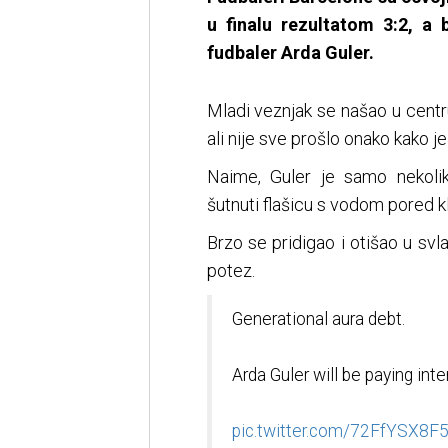
u finalu rezultatom 3:2, a b
fudbaler Arda Guler.
Mladi veznjak se našao u centr
ali nije sve prošlo onako kako je
Naime, Guler je samo nekoli
šutnuti flašicu s vodom pored klu
Brzo se pridigao i otišao u svl
potez.
Generational aura debt.
Arda Guler will be paying inte
pic.twitter.com/72FfYSX8F