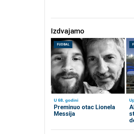
Izdvajamo
FUDBAL
Up
U 68. godini
A
Preminuo otac Lionela
s
Messija
d