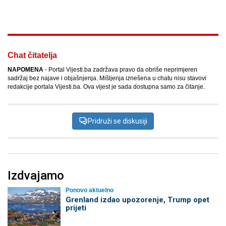
Facebook
X
Kopiraj link
Više
Chat čitatelja
NAPOMENA
- Portal Vijesti.ba zadržava pravo da obriše neprimjeren
sadržaj bez najave i objašnjenja. Mišljenja iznešena u chatu nisu stavovi
redakcije portala Vijesti.ba. Ova vijest je sada dostupna samo za čitanje.
Pridruži se diskusiji
Izdvajamo
Ponovo aktuelno
Grenland izdao upozorenje, Trump opet
prijeti