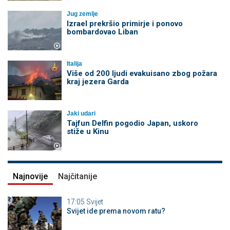
Jug zemlje
Izrael prekršio primirje i ponovo
bombardovao Liban
Italija
Više od 200 ljudi evakuisano zbog požara
kraj jezera Garda
Jaki udari
Tajfun Delfin pogodio Japan, uskoro
stiže u Kinu
Najnovije
Najčitanije
17:05
Svijet
Svijet ide prema novom ratu?