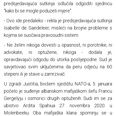
predsjedavajuća sutkinja odlučila odgoditi sjednicu
"kako bi se mogle poduzeti mjere".
- Ovo ide predaleko - rekla je predsjedavajuća sutkinja
Isabelle de Saedeleer, misleći na brojne probleme s
kojima se suočava pravosudni sistem.
- Ne želim nikoga dovesti u opasnost, ni porotnike, ni
advokate, ni optužene, nikoga - dodala je,
opravdavajući odgodu do utorka poslijepodne. Sud je
savjetovao svim uključenima da peru odjeću na 60
stepeni ili je stave u zamrzivač.
U zgradi Justitia, bivšem sjedištu NATO-a, 5. januara
počelo je suđenje albanskom mafijaškom šefu Francu
Gergelyju i osmorici drugih optuženih. Sudi im se za
ubistvo Ardita Spahiua 27. novembra 2020. u
Molenbeeku. Oba mafijaška klana spominju se u