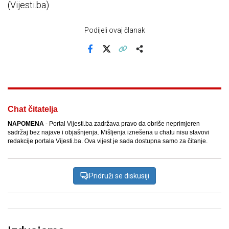
(Vijesti.ba)
Podijeli ovaj članak
Facebook
X
Kopiraj link
Više
Chat čitatelja
NAPOMENA
- Portal Vijesti.ba zadržava pravo da obriše neprimjeren
sadržaj bez najave i objašnjenja. Mišljenja iznešena u chatu nisu stavovi
redakcije portala Vijesti.ba. Ova vijest je sada dostupna samo za čitanje.
Pridruži se diskusiji