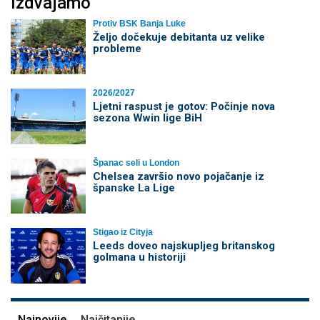
Izdvajamo
Protiv BSK Banja Luke
Željo dočekuje debitanta uz velike
probleme
2026/2027
Ljetni raspust je gotov: Počinje nova
sezona Wwin lige BiH
Španac seli u London
Chelsea završio novo pojačanje iz
španske La Lige
Stigao iz Cityja
Leeds doveo najskupljeg britanskog
golmana u historiji
Najnovije
Najčitanije