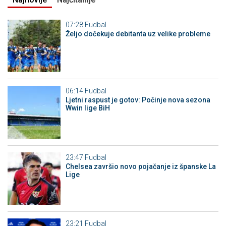
07:28
Fudbal
Željo dočekuje debitanta uz velike probleme
06:14
Fudbal
Ljetni raspust je gotov: Počinje nova sezona
Wwin lige BiH
23:47
Fudbal
Chelsea završio novo pojačanje iz španske La
Lige
23:21
Fudbal