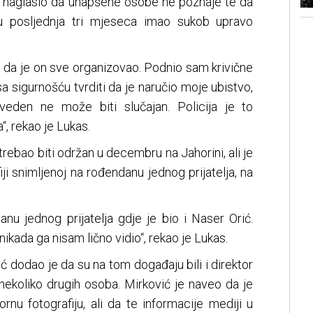
je naglasio da uhapšene osobe ne poznaje te da
u posljednja tri mjeseca imao sukob upravo
e da je on sve organizovao. Podnio sam krivične
sa sigurnošću tvrditi da je naručio moje ubistvo,
zveden ne može biti slučajan. Policija je to
“, rekao je Lukas.
 trebao biti održan u decembru na Jahorini, ali je
iji snimljenoj na rođendanu jednog prijatelja, na
nu jednog prijatelja gdje je bio i Naser Orić.
nikada ga nisam lično vidio“, rekao je Lukas.
dodao je da su na tom događaju bili i direktor
ekoliko drugih osoba. Mirković je naveo da je
rnu fotografiju, ali da te informacije mediji u