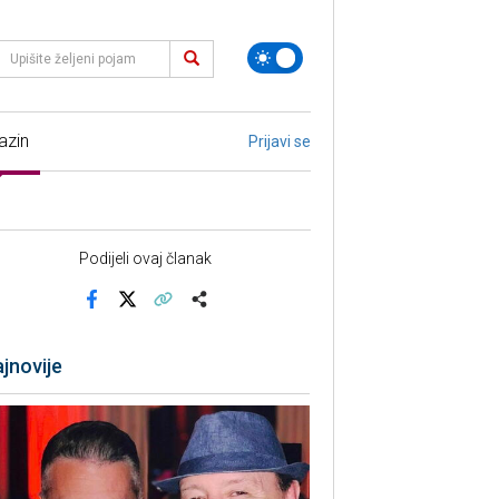
azin
Prijavi se
Podijeli ovaj članak
Facebook
X
Kopiraj link
Više
jnovije