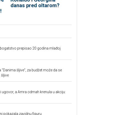
danas pred oltarom?
!
e bogatstvo prepisao 20 godina mlađoj
 "Danima šljive", za budžet može da se
šljive
 ugovor, a Amra odmah krenula u akciju:
.
ni pokazala zavidnu figuru