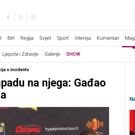
t
BiH
Regija
Svijet
Sport
Intervjui
Komentari
Mag
Ljepota i Zdravlje
Galerije
SHOW
ija o incidentu
apadu na njega: Gađao
ma
Na