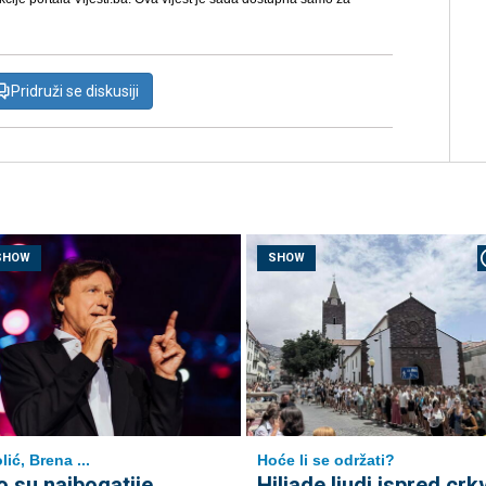
Pridruži se diskusiji
SHOW
SHOW
lić, Brena ...
Hoće li se održati?
o su najbogatije
Hiljade ljudi ispred crk