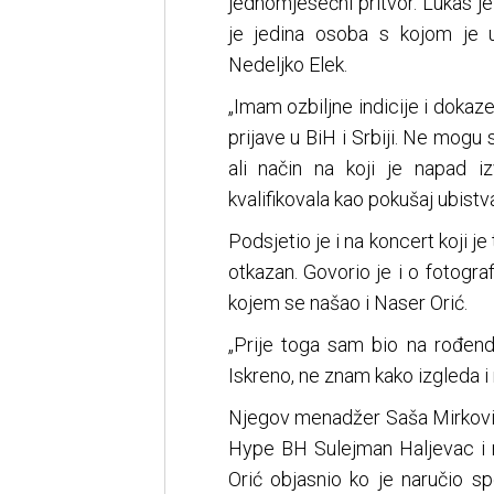
jednomjesečni pritvor. Lukas 
je jedina osoba s kojom je 
Nedeljko Elek.
„Imam ozbiljne indicije i dokaz
prijave u BiH i Srbiji. Ne mogu 
ali način na koji je napad i
kvalifikovala kao pokušaj ubistva
Podsjetio je i na koncert koji je
otkazan. Govorio je i o fotograf
kojem se našao i Naser Orić.
„Prije toga sam bio na rođenda
Iskreno, ne znam kako izgleda i 
Njegov menadžer Saša Mirković 
Hype BH Sulejman Haljevac i n
Orić objasnio ko je naručio spo