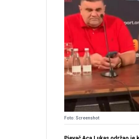
Foto: Screenshot
Pjevač Aca Lukas održao je k