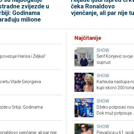
stradne zvijezde u
čeka Ronaldovo
rbiji: Godinama
vjenčanje, ali par nije tu
arađuju milione
Najčitanije
SHOW
 povezuje Harisa i Željka?
Šerif Konjević svoj
supruzi
SHOW
ncertu Vlade Georgieva
Karleuša nastupa na
kupi skoro 200 tona 
SHOW
ezde u Srbiji: Godinama
Džeko potpisao novi
Dok muž potpisuje..
SHOW
onaldovo vjenčanje, ali par nije
Pjevačica u 61. godi