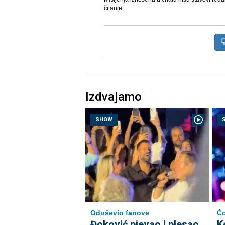
čitanje.
Izdvajamo
SHOW
Oduševio fanove
Čo
Đoković pjevao i plesao
K