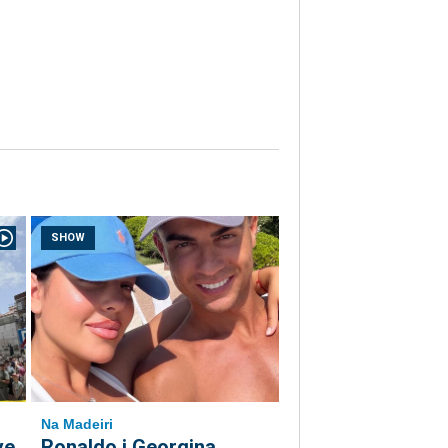
SHOW
Na Madeiri
ve
Ronaldo i Georgina