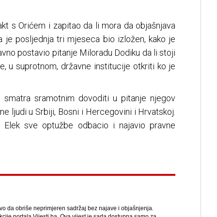
kt s Orićem i zapitao da li mora da objašnjava
 je posljednja tri mjeseca bio izložen, kako je
javno postavio pitanje Miloradu Dodiku da li stoji
će, u suprotnom, državne institucije otkriti ko je
a smatra sramotnim dovoditi u pitanje njegov
ene ljudi u Srbiji, Bosni i Hercegovini i Hrvatskoj.
o Elek sve optužbe odbacio i najavio pravne
avo da obriše neprimjeren sadržaj bez najave i objašnjenja.
kcije portala Vijesti.ba. Ova vijest je sada dostupna samo za