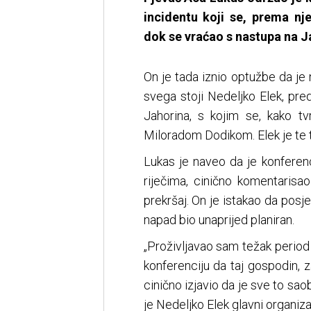
incidentu koji se, prema n
dok se vraćao s nastupa na J
On je tada iznio optužbe da je 
svega stoji Nedeljko Elek, pr
Jahorina, s kojim se, kako tv
Miloradom Dodikom. Elek je te t
Lukas je naveo da je konferen
riječima, cinično komentarisa
prekršaj. On je istakao da posje
napad bio unaprijed planiran.
„Proživljavao sam težak period 
konferenciju da taj gospodin, 
cinično izjavio da je sve to sao
je Nedeljko Elek glavni organiza