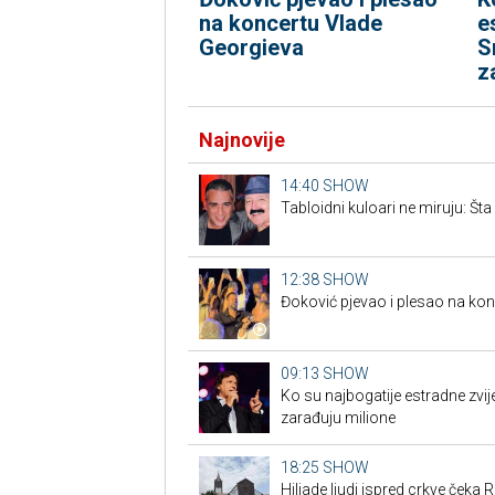
na koncertu Vlade
e
Georgieva
S
z
Najnovije
14:40
SHOW
Tabloidni kuloari ne miruju: Šta
12:38
SHOW
Đoković pjevao i plesao na ko
09:13
SHOW
Ko su najbogatije estradne zvij
zarađuju milione
18:25
SHOW
Hiljade ljudi ispred crkve čeka R