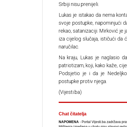
Srbiji nisu prenijeli.
Lukas je istakao da nema konta
svoje postupke, napominjući da
rekao, satanizaciji. Mirković je 
iza cijelog slučaja, ističući da 
naručilac.
Na kraju, Lukas je naglasio d
patriotizam, koji, kako kaže, cij
Podsjetio je i da je Nedeljk
postupke protiv njega.
(Vijesti.ba)
Chat čitatelja
NAPOMENA
- Portal Vijesti.ba zadržava pr
Mišljenja iznešena u chatu nisu stavovi reda