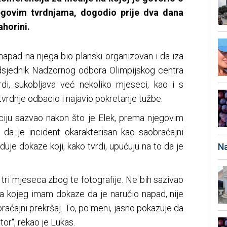
jegovim tvrdnjama, dogodio prije dva dana
ahorini.
napad na njega bio planski organizovan i da iza
edsjednik Nadzornog odbora Olimpijskog centra
rdi, sukobljava već nekoliko mjeseci, kao i s
vrdnje odbacio i najavio pokretanje tužbe.
ciju sazvao nakon što je Elek, prema njegovim
o da je incident okarakterisan kao saobraćajni
duje dokaze koji, kako tvrdi, upućuju na to da je
Na
tri mjeseca zbog te fotografije. Ne bih sazivao
za kojeg imam dokaze da je naručio napad, nije
braćajni prekršaj. To, po meni, jasno pokazuje da
tor“, rekao je Lukas.