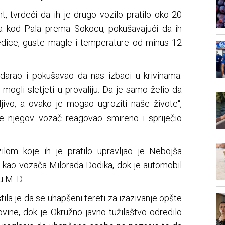
t, tvrdeći da ih je drugo vozilo pratilo oko 20
ela kod Pala prema Sokocu, pokušavajući da ih
edice, guste magle i temperature od minus 12
darao i pokušavao da nas izbaci u krivinama.
ogli sletjeti u provaliju. Da je samo želio da
ljivo, a ovako je mogao ugroziti naše živote“,
je njegov vozač reagovao smireno i spriječio
ilom koje ih je pratilo upravljao je Nebojša
o kao vozača Milorada Dodika, dok je automobil
u M. D.
tila je da se uhapšeni tereti za izazivanje opšte
vine, dok je Okružno javno tužilaštvo odredilo