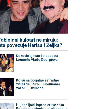
Tabloidni kuloari ne miruju:
Šta povezuje Harisa i Željka?
Đoković pjevao i plesao na
koncertu Vlade Georgieva
Ko su najbogatije estradne
zvijezde u Srbiji: Godinama
zarađuju milione
Hiljade ljudi ispred crkve čeka
Ronaldovo vjenčanje, ali par nije