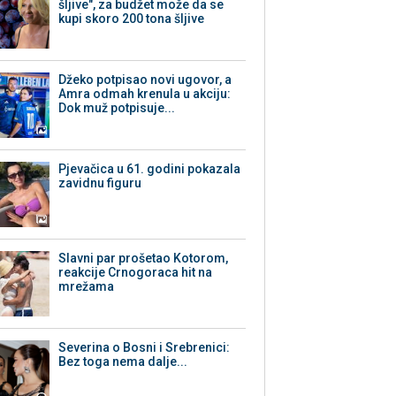
šljive", za budžet može da se
kupi skoro 200 tona šljive
Džeko potpisao novi ugovor, a
Amra odmah krenula u akciju:
Dok muž potpisuje...
Pjevačica u 61. godini pokazala
zavidnu figuru
Slavni par prošetao Kotorom,
reakcije Crnogoraca hit na
mrežama
Severina o Bosni i Srebrenici:
Bez toga nema dalje...