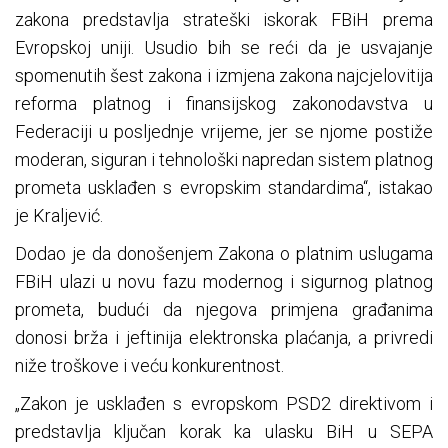
zakona predstavlja strateški iskorak FBiH prema
Evropskoj uniji. Usudio bih se reći da je usvajanje
spomenutih šest zakona i izmjena zakona najcjelovitija
reforma platnog i finansijskog zakonodavstva u
Federaciji u posljednje vrijeme, jer se njome postiže
moderan, siguran i tehnološki napredan sistem platnog
prometa usklađen s evropskim standardima“, istakao
je Kraljević.
Dodao je da donošenjem Zakona o platnim uslugama
FBiH ulazi u novu fazu modernog i sigurnog platnog
prometa, budući da njegova primjena građanima
donosi brža i jeftinija elektronska plaćanja, a privredi
niže troškove i veću konkurentnost.
„Zakon je usklađen s evropskom PSD2 direktivom i
predstavlja ključan korak ka ulasku BiH u SEPA