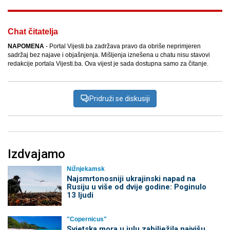
Chat čitatelja
NAPOMENA
- Portal Vijesti.ba zadržava pravo da obriše neprimjeren
sadržaj bez najave i objašnjenja. Mišljenja iznešena u chatu nisu stavovi
redakcije portala Vijesti.ba. Ova vijest je sada dostupna samo za čitanje.
Pridruži se diskusiji
Izdvajamo
Nižnjekamsk
Najsmrtonosniji ukrajinski napad na
Rusiju u više od dvije godine: Poginulo
13 ljudi
"Copernicus"
Svjetska mora u julu zabilježila najvišu