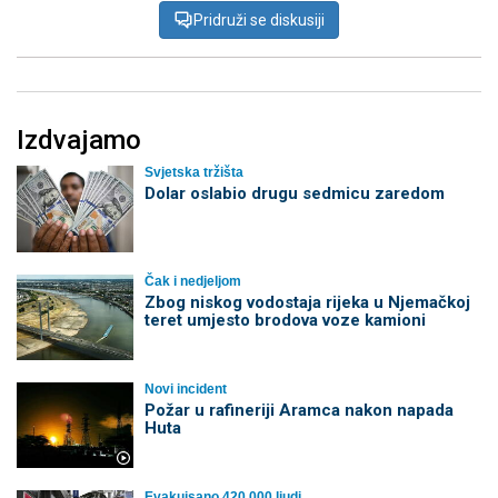
Pridruži se diskusiji
Izdvajamo
Svjetska tržišta
Dolar oslabio drugu sedmicu zaredom
Čak i nedjeljom
Zbog niskog vodostaja rijeka u Njemačkoj
teret umjesto brodova voze kamioni
Novi incident
Požar u rafineriji Aramca nakon napada
Huta
Evakuisano 420.000 ljudi