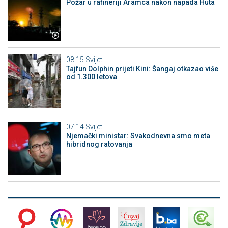
Požar u rafineriji Aramca nakon napada Huta
08:15
Svijet
Tajfun Dolphin prijeti Kini: Šangaj otkazao više
od 1.300 letova
07:14
Svijet
Njemački ministar: Svakodnevna smo meta
hibridnog ratovanja