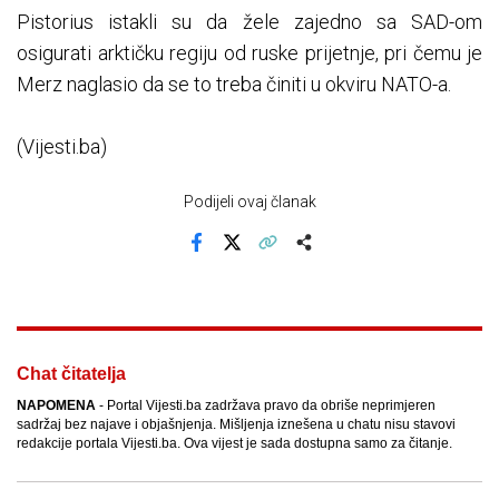
Pistorius istakli su da žele zajedno sa SAD-om
osigurati arktičku regiju od ruske prijetnje, pri čemu je
Merz naglasio da se to treba činiti u okviru NATO-a.
(Vijesti.ba)
Podijeli ovaj članak
Facebook
X
Kopiraj link
Više
Chat čitatelja
NAPOMENA
- Portal Vijesti.ba zadržava pravo da obriše neprimjeren
sadržaj bez najave i objašnjenja. Mišljenja iznešena u chatu nisu stavovi
redakcije portala Vijesti.ba. Ova vijest je sada dostupna samo za čitanje.