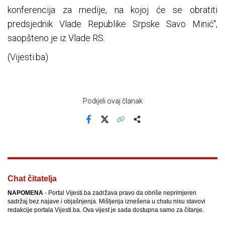
konferencija za medije, na kojoj će se obratiti
predsjednik Vlade Republike Srpske Savo Minić",
saopšteno je iz Vlade RS.
(Vijesti.ba)
Podijeli ovaj članak
Facebook
X
Kopiraj link
Više
Chat čitatelja
NAPOMENA
- Portal Vijesti.ba zadržava pravo da obriše neprimjeren
sadržaj bez najave i objašnjenja. Mišljenja iznešena u chatu nisu stavovi
redakcije portala Vijesti.ba. Ova vijest je sada dostupna samo za čitanje.