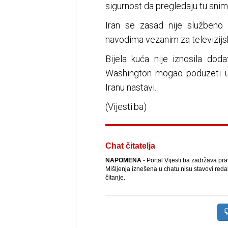
sigurnost da pregledaju tu snimk
Iran se zasad nije službeno
navodima vezanim za televizijsk
Bijela kuća nije iznosila do
Washington mogao poduzeti uko
Iranu nastavi.
(Vijesti.ba)
Chat čitatelja
NAPOMENA
- Portal Vijesti.ba zadržava pr
Mišljenja iznešena u chatu nisu stavovi reda
čitanje.