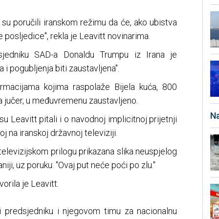
 su poručili iranskom režimu da će, ako ubistva
e posljedice", rekla je Leavitt novinarima.
sjedniku SAD-a Donaldu Trumpu iz Irana je
i pogubljenja biti zaustavljena".
ormacijama kojima raspolaže Bijela kuća, 800
 za jučer, u međuvremenu zaustavljeno.
Na
su Leavitt pitali i o navodnoj implicitnoj prijetnji
na iranskoj državnoj televiziji.
televizijskom prilogu prikazana slika neuspjelog
ji, uz poruku: "Ovaj put neće poći po zlu."
orila je Leavitt.
i predsjedniku i njegovom timu za nacionalnu