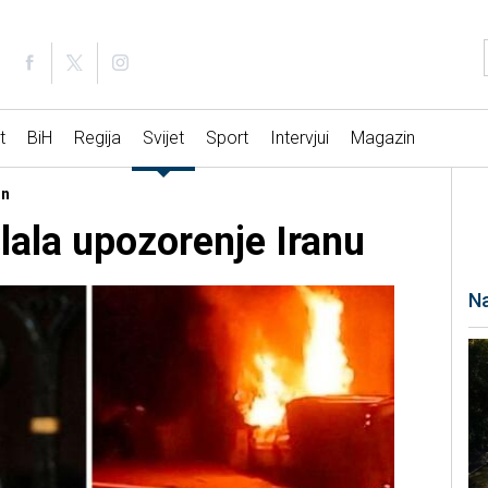
t
BiH
Regija
Svijet
Sport
Intervjui
Magazin
on
lala upozorenje Iranu
Na