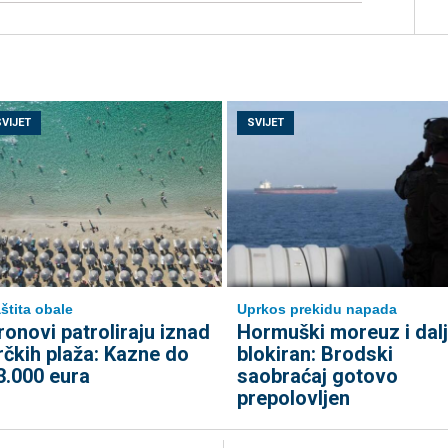
SVIJET
SVIJET
štita obale
Uprkos prekidu napada
ronovi patroliraju iznad
Hormuški moreuz i dal
rčkih plaža: Kazne do
blokiran: Brodski
3.000 eura
saobraćaj gotovo
prepolovljen