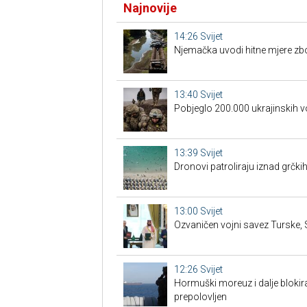
Najnovije
14:26
Svijet
Njemačka uvodi hitne mjere zb
13:40
Svijet
Pobjeglo 200.000 ukrajinskih v
13:39
Svijet
Dronovi patroliraju iznad grčki
13:00
Svijet
Ozvaničen vojni savez Turske, S
12:26
Svijet
Hormuški moreuz i dalje bloki
prepolovljen