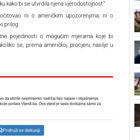
u kako bi se utvrdila njena vjerodostojnost."
 očitovao ni o američkim upozorenjima, ni o
i prilog.
datne pojedinosti o mogućim mjerama koje bi
liko se, prema američkoj procjeni, nasilje u
avo da obriše neprimjeren sadržaj bez najave i objašnjenja.
kcije portala Vijesti.ba. Ova vijest je sada dostupna samo za
Pridruži se diskusiji