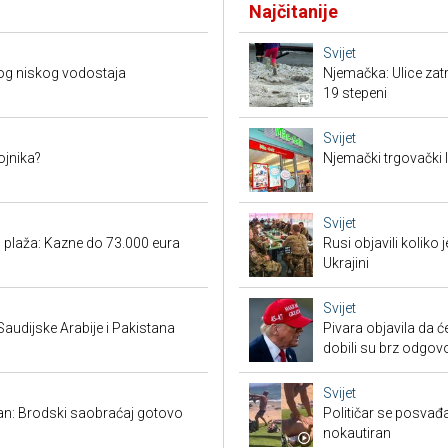
Najčitanije
Svijet
og niskog vodostaja
Njemačka: Ulice zat
19 stepeni
Svijet
ojnika?
Njemački trgovački l
Svijet
h plaža: Kazne do 73.000 eura
Rusi objavili koliko
Ukrajini
Svijet
audijske Arabije i Pakistana
Pivara objavila da ć
dobili su brz odgov
Svijet
ran: Brodski saobraćaj gotovo
Političar se posvađ
nokautiran