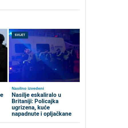
SVIJET
Nasilno izvedeni
je
Nasilje eskaliralo u
Britaniji: Policajka
ugrizena, kuće
napadnute i opljačkane