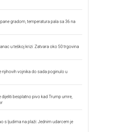
rpane gradom, temperatura pala sa 36 na
anac u teškoj krizi: Zatvara oko 50 trgovina
 je njihovih vojnika do sada poginulo u
e dijeliti besplatno pivo kad Trump umre,
or
ao s ljudima na plaži: Jednim udarcem je