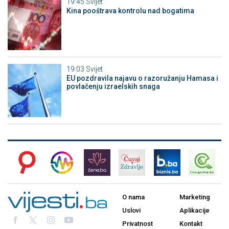
19:45
Svijet
Kina pooštrava kontrolu nad bogatima
19:03
Svijet
EU pozdravila najavu o razoružanju Hamasa i
povlačenju izraelskih snaga
O nama
Marketing
Uslovi
Aplikacije
Privatnost
Kontakt