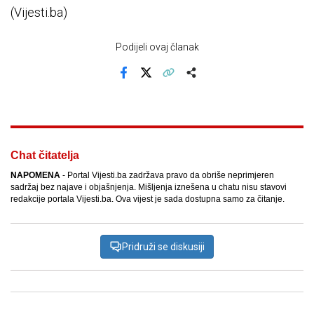
(Vijesti.ba)
Podijeli ovaj članak
Facebook
X
Kopiraj link
Više
Chat čitatelja
NAPOMENA
- Portal Vijesti.ba zadržava pravo da obriše neprimjeren
sadržaj bez najave i objašnjenja. Mišljenja iznešena u chatu nisu stavovi
redakcije portala Vijesti.ba. Ova vijest je sada dostupna samo za čitanje.
Pridruži se diskusiji