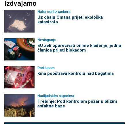
Izdvajamo
Nafta curi iz tankera
Uz obalu Omana prijeti ekološka
katastrofa
Neslaganje
EU želi oporezivati online klađenje, jedna
članica prijeti blokadom
Pod lupom
Kina pooštrava kontrolu nad bogatima
Nadljudskim naporima
Trebinje: Pod kontrolom požar u blizini
asfaltne baze