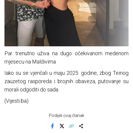
Par trenutno uživa na dugo očekivanom medenom
mjesecu na Maldivima.
Iako su se vjenčali u maju 2025. godine, zbog Teinog
zauzetog rasporeda i brojnih obaveza, putovanje su
morali odgoditi do sada.
(Vijesti.ba)
Podijeli ovaj članak
Facebook
X
Kopiraj link
Više