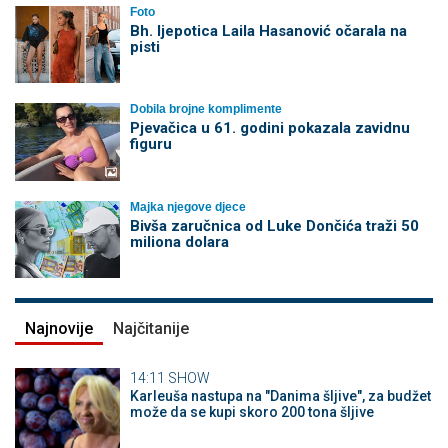
Foto
Bh. ljepotica Laila Hasanović očarala na
pisti
Dobila brojne komplimente
Pjevačica u 61. godini pokazala zavidnu
figuru
Majka njegove djece
Bivša zaručnica od Luke Dončića traži 50
miliona dolara
Najnovije
Najčitanije
14:11
SHOW
Karleuša nastupa na "Danima šljive", za budžet
može da se kupi skoro 200 tona šljive