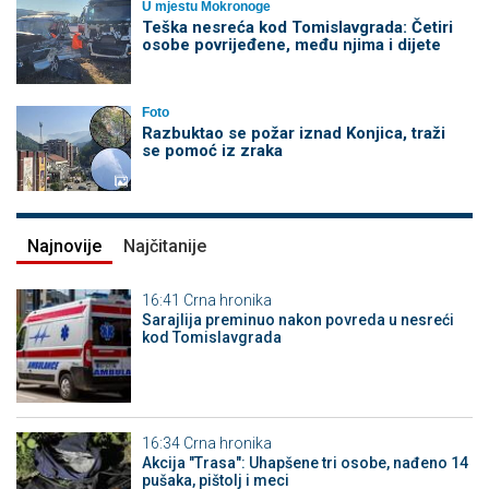
U mjestu Mokronoge
Teška nesreća kod Tomislavgrada: Četiri
osobe povrijeđene, među njima i dijete
Foto
Razbuktao se požar iznad Konjica, traži
se pomoć iz zraka
Najnovije
Najčitanije
16:41
Crna hronika
Sarajlija preminuo nakon povreda u nesreći
kod Tomislavgrada
16:34
Crna hronika
Akcija "Trasa": Uhapšene tri osobe, nađeno 14
pušaka, pištolj i meci