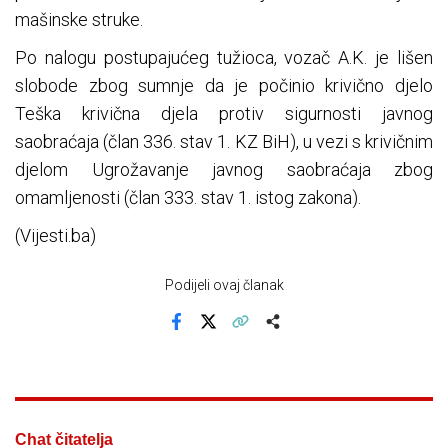
mašinske struke.
Po nalogu postupajućeg tužioca, vozač A.K. je lišen
slobode zbog sumnje da je počinio krivično djelo
Teška krivična djela protiv sigurnosti javnog
saobraćaja (član 336. stav 1. KZ BiH), u vezi s krivičnim
djelom Ugrožavanje javnog saobraćaja zbog
omamljenosti (član 333. stav 1. istog zakona).
(Vijesti.ba)
Podijeli ovaj članak
Facebook
X
Kopiraj link
Više
Chat čitatelja