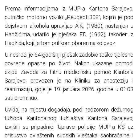
Prema informacijama iz MUP-a Kantona Sarajevo,
putničko motorno vozilo „Peugeot 308“, kojim je pod
dejstvom alkohola upravljao A.K. (1980), nastanjen u
Hadžićima, udarilo je pješaka F.D. (1962), također iz
Hadžića, koji je tom prilikom oboren na kolovoz.
U nesreći je 64-godišnji pješak zadobio teške tjelesne
povrede opasne po život. Nakon ukazane pomoći
ekipe Zavoda za hitnu medicinsku pomoć Kantona
Sarajevo, prevezen je na Kliniku za anesteziju i
reanimaciju, gdje je 19. januara 2026. godine u 01:03
sati preminuo.
Uviđaj na mjestu događaja, pod nadzorom dežurnog
tužioca Kantonalnog tužilaštva Kantona Sarajevo,
izvršili su pripadnici Uprave policije MUP-a KS uz
prisustvo ovlaštenih sudskih vještaka saobraćajne i