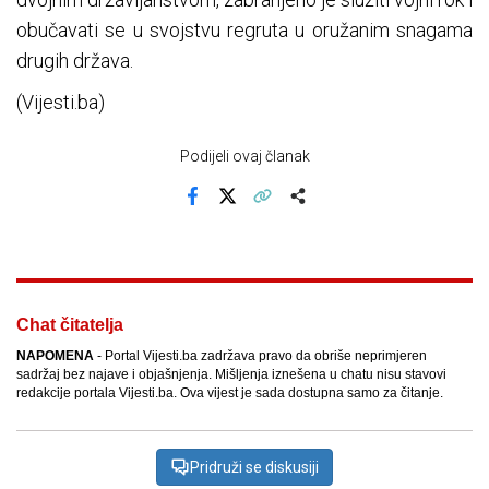
obučavati se u svojstvu regruta u oružanim snagama
drugih država.
(Vijesti.ba)
Podijeli ovaj članak
Facebook
X
Kopiraj link
Više
Chat čitatelja
NAPOMENA
- Portal Vijesti.ba zadržava pravo da obriše neprimjeren
sadržaj bez najave i objašnjenja. Mišljenja iznešena u chatu nisu stavovi
redakcije portala Vijesti.ba. Ova vijest je sada dostupna samo za čitanje.
Pridruži se diskusiji