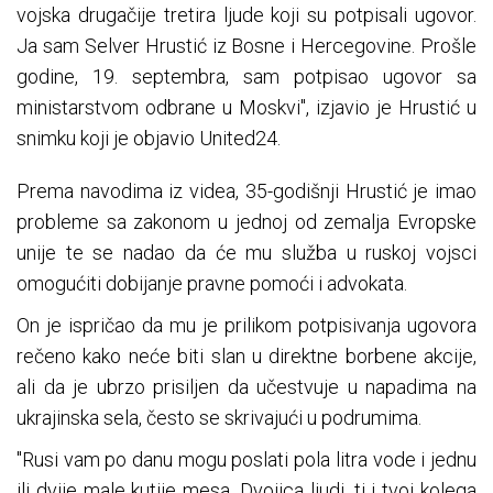
vojska drugačije tretira ljude koji su potpisali ugovor.
Ja sam Selver Hrustić iz Bosne i Hercegovine. Prošle
godine, 19. septembra, sam potpisao ugovor sa
ministarstvom odbrane u Moskvi", izjavio je Hrustić u
snimku koji je objavio United24.
Prema navodima iz videa, 35-godišnji Hrustić je imao
probleme sa zakonom u jednoj od zemalja Evropske
unije te se nadao da će mu služba u ruskoj vojsci
omogućiti dobijanje pravne pomoći i advokata.
On je ispričao da mu je prilikom potpisivanja ugovora
rečeno kako neće biti slan u direktne borbene akcije,
ali da je ubrzo prisiljen da učestvuje u napadima na
ukrajinska sela, često se skrivajući u podrumima.
"Rusi vam po danu mogu poslati pola litra vode i jednu
ili dvije male kutije mesa. Dvojica ljudi, ti i tvoj kolega