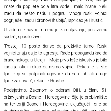
imate da popijete pola litra vode i malo hrane. Neki
izađu da nešto nađu i poginu. Mnogi ruski vojnici
pogriješe, izađu i dronovi ih ubiju", ispričao je Hrustić.
U videu se navodi da mu je zarobljavanje, po svemu
sudeći, spasilo život.
"Postoji 10 posto šanse da preživite tamo. Ruski
vojnici znaju da je to agresija. Rade propagandu kao da
brane nekoga u Ukrajini. Moje prvo loše iskustvo je bilo
kada je oficir rekao da nismo vojnici. Rekao je 'vi ste
ljudi koji su potpisali ugovore da ćete ubijati druge
ljude za novac", rekao je Hrustić.
Podsjetimo, Zakonom o odbrani BiH, u članu 51.
državljanima Bosne i Hercegovine, čije je prebivalište
na teritoriji Bosne i Hercegovine, uključujući i one sa
dvojnim državljanstvom, zabranjeno je služiti vojni rok i