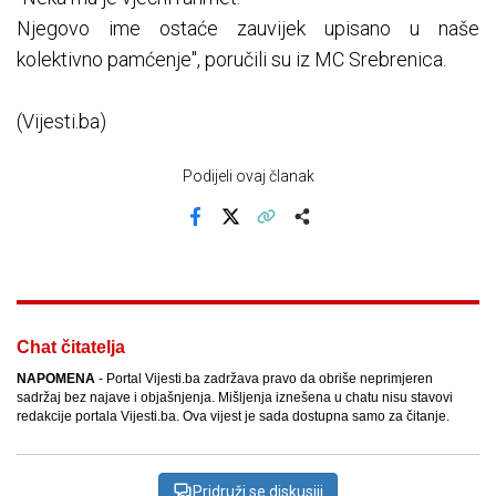
Njegovo ime ostaće zauvijek upisano u naše
kolektivno pamćenje", poručili su iz MC Srebrenica.
(Vijesti.ba)
Podijeli ovaj članak
Facebook
X
Kopiraj link
Više
Chat čitatelja
NAPOMENA
- Portal Vijesti.ba zadržava pravo da obriše neprimjeren
sadržaj bez najave i objašnjenja. Mišljenja iznešena u chatu nisu stavovi
redakcije portala Vijesti.ba. Ova vijest je sada dostupna samo za čitanje.
Pridruži se diskusiji