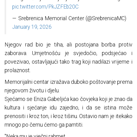
pic.twitter.com/PkJZFEb20C
— Srebrenica Memorial Center (@SrebrenicaMC)
January 19, 2026
Njegov rad bio je tiha, ali postojana borba protiv
zaborava. Umjetnošću je svjedočio, podsjećao i
povezivao, ostavljajući tako trag koji nadilazi vrijeme i
prolaznost.
Memorijalni centar izražava duboko poštovanje prema
njegovom životu i djelu.
Sjećamo se Eniza Gabeljića kao čovjeka koji je znao da
kultura i sjećanje idu zajedno, i da se istina može
prenositi i kroz ton, i kroz tišinu. Ostavio nam je itekako
mnogo po čemu ćemo ga pamtiti.
"Neka mu je vječni rahmet.