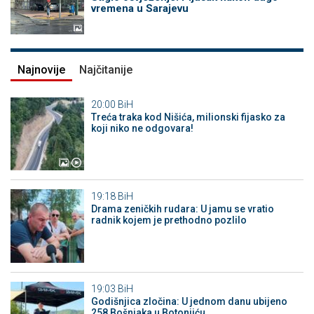
vremena u Sarajevu
Najnovije
Najčitanije
20:00
BiH
Treća traka kod Nišića, milionski fijasko za
koji niko ne odgovara!
19:18
BiH
Drama zeničkih rudara: U jamu se vratio
radnik kojem je prethodno pozlilo
19:03
BiH
Godišnjica zločina: U jednom danu ubijeno
258 Bošnjaka u Botonjiću