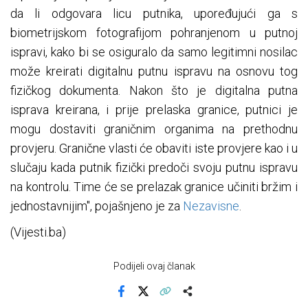
da li odgovara licu putnika, upoređujući ga s
biometrijskom fotografijom pohranjenom u putnoj
ispravi, kako bi se osiguralo da samo legitimni nosilac
može kreirati digitalnu putnu ispravu na osnovu tog
fizičkog dokumenta. Nakon što je digitalna putna
isprava kreirana, i prije prelaska granice, putnici je
mogu dostaviti graničnim organima na prethodnu
provjeru. Granične vlasti će obaviti iste provjere kao i u
slučaju kada putnik fizički predoči svoju putnu ispravu
na kontrolu. Time će se prelazak granice učiniti bržim i
jednostavnijim", pojašnjeno je za
Nezavisne
.
(Vijesti.ba)
Podijeli ovaj članak
Facebook
X
Kopiraj link
Više