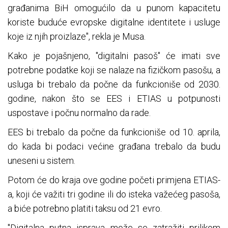
građanima BiH omogućilo da u punom kapacitetu
koriste buduće evropske digitalne identitete i usluge
koje iz njih proizlaze", rekla je Musa.
Kako je pojašnjeno, "digitalni pasoš" će imati sve
potrebne podatke koji se nalaze na fizičkom pasošu, a
usluga bi trebalo da počne da funkcioniše od 2030.
godine, nakon što se EES i ETIAS u potpunosti
uspostave i počnu normalno da rade.
EES bi trebalo da počne da funkcioniše od 10. aprila,
do kada bi podaci većine građana trebalo da budu
uneseni u sistem.
Potom će do kraja ove godine početi primjena ETIAS-
a, koji će važiti tri godine ili do isteka važećeg pasoša,
a biće potrebno platiti taksu od 21 evro.
"Digitalna putna isprava može se zatražiti prilikom