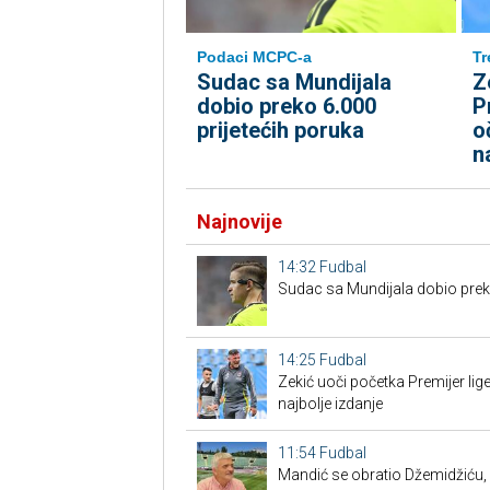
Podaci MCPC-a
Tr
Sudac sa Mundijala
Z
dobio preko 6.000
P
prijetećih poruka
o
n
Najnovije
14:32
Fudbal
Sudac sa Mundijala dobio preko
14:25
Fudbal
Zekić uoči početka Premijer l
najbolje izdanje
11:54
Fudbal
Mandić se obratio Džemidžiću, 