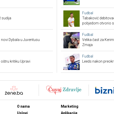
Fudbal
 sudija
Tabaković debitovao
pobjedom otvorio 
Fudbal
i novi Dybala u Juventusu
Velika čast za Keri
Zmaja
Fudbal
 oštru kritiku Upravi
Leeds nakon preokre
O nama
Marketing
Uslovi
Aplikacije