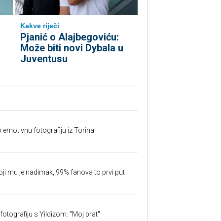
Kakve riječi
Pjanić o Alajbegoviću:
Može biti novi Dybala u
Juventusu
o emotivnu fotografiju iz Torina
oji mu je nadimak, 99% fanova to prvi put
fotografiju s Yildizom: "Moj brat"