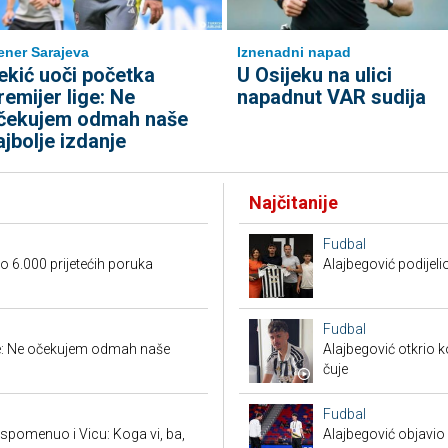
ener Sarajeva
Iznenadni napad
ekić uoči početka
U Osijeku na ulici
remijer lige: Ne
napadnut VAR sudija
čekujem odmah naše
ajbolje izdanje
Najčitanije
Fudbal
 6.000 prijetećih poruka
Alajbegović podijeli
Fudbal
ige: Ne očekujem odmah naše
Alajbegović otkrio k
čuje
Fudbal
spomenuo i Vicu: Koga vi, ba,
Alajbegović objavio 