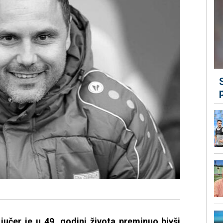
jučer je u 49. godini života preminuo bivši