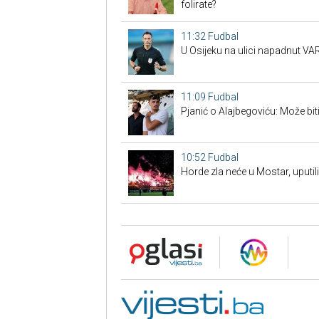
folirate?
11:32
Fudbal
U Osijeku na ulici napadnut VAR
11:09
Fudbal
Pjanić o Alajbegoviću: Može bit
10:52
Fudbal
Horde zla neće u Mostar, uputili