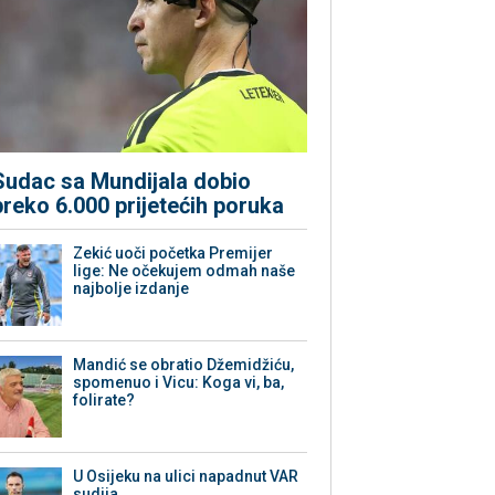
Sudac sa Mundijala dobio
preko 6.000 prijetećih poruka
Zekić uoči početka Premijer
lige: Ne očekujem odmah naše
najbolje izdanje
Mandić se obratio Džemidžiću,
spomenuo i Vicu: Koga vi, ba,
folirate?
U Osijeku na ulici napadnut VAR
sudija