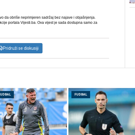
avo da obriše neprimjeren sadržaj bez najave i objašnjenja.
kcije portala Vijesti.ba. Ova vijest je sada dostupna samo za
Pridruži se diskusiji
FUDBAL
FUDBAL