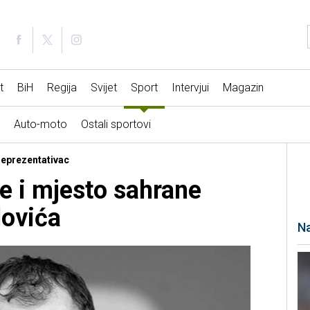
t
BiH
Regija
Svijet
Sport
Intervjui
Magazin
Auto-moto
Ostali sportovi
 reprezentativac
e i mjesto sahrane
lovića
Na