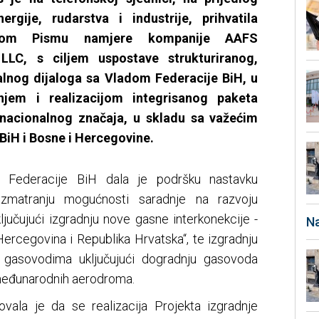
rgije, rudarstva i industrije, prihvatila
jenom Pismu namjere kompanije AAFS
 LLC, s ciljem uspostave strukturiranog,
nalnog dijaloga sa Vladom Federacije BiH, u
anjem i realizacijom integrisanog paketa
 nacionalnog značaja, u skladu sa važećim
iH i Bosne i Hercegovine.
 Federacije BiH dala je podršku nastavku
 razmatranju mogućnosti saradnje na razvoju
ljučujući izgradnju nove gasne interkonekcije -
Na
Hercegovina i Republika Hrvatska“, te izgradnju
m gasovodima uključujući dogradnju gasovoda
 međunarodnih aerodroma.
vala je da se realizacija Projekta izgradnje