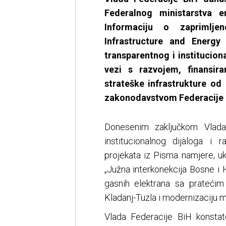
Federalnog ministarstva ene
Informaciju o zapriml
Infrastructure and Energy
transparentnog i institucio
vezi s razvojem, finansir
strateške infrastrukture od
zakonodavstvom Federacije B
Donesenim zaključkom Vlada
institucionalnog dijaloga i
projekata iz Pisma namjere, uk
„Južna interkonekcija Bosne i 
gasnih elektrana sa prateći
Kladanj-Tuzla i modernizaciju
Vlada Federacije BiH konstato