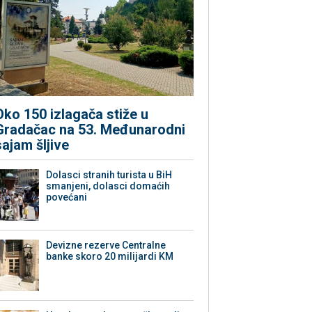
Oko 150 izlagača stiže u
Gradačac na 53. Međunarodni
sajam šljive
Dolasci stranih turista u BiH
smanjeni, dolasci domaćih
povećani
Devizne rezerve Centralne
banke skoro 20 milijardi KM