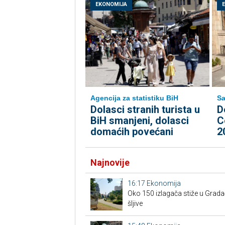
EKONOMIJA
Agencija za statistiku BiH
Sa
Dolasci stranih turista u
D
BiH smanjeni, dolasci
C
domaćih povećani
2
Najnovije
16:17
Ekonomija
Oko 150 izlagača stiže u Grad
šljive