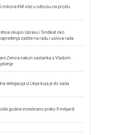
95 miliona KM više u odnosu na prošlu
retisa okupio Upravu i Sindikat oko
unapređenja zaštite na radu i uslova rada
ezare Zenica nakon sastanka s Vladom
rješenje
na delegacija iz Libije koja je do sada
ošle godine investirano preko 9 milijardi