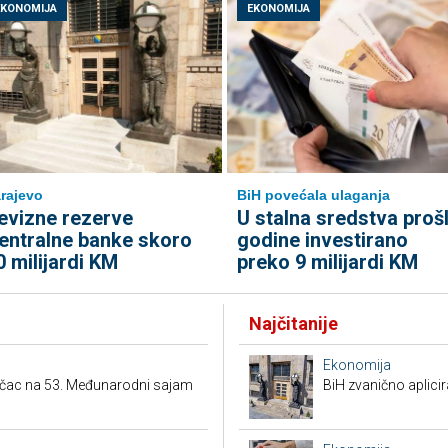
EKONOMIJA
EKONOMIJA
rajevo
BiH povećala ulaganja
evizne rezerve
U stalna sredstva proš
entralne banke skoro
godine investirano
0 milijardi KM
preko 9 milijardi KM
Najčitanije
Ekonomija
ačac na 53. Međunarodni sajam
BiH zvanično aplici