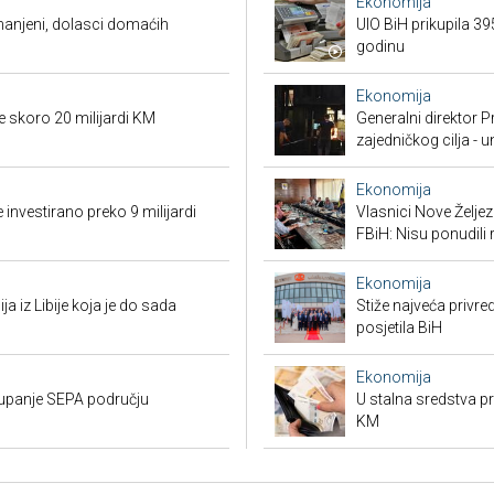
Ekonomija
smanjeni, dolasci domaćih
UIO BiH prikupila 3
godinu
Ekonomija
e skoro 20 milijardi KM
Generalni direktor P
zajedničkog cilja - 
Ekonomija
 investirano preko 9 milijardi
Vlasnici Nove Želj
FBiH: Nisu ponudili 
Ekonomija
ja iz Libije koja je do sada
Stiže najveća privred
posjetila BiH
Ekonomija
stupanje SEPA području
U stalna sredstva pr
KM