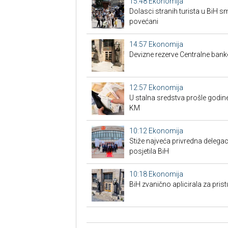
15:48
Ekonomija
Dolasci stranih turista u BiH 
povećani
14:57
Ekonomija
Devizne rezerve Centralne bank
12:57
Ekonomija
U stalna sredstva prošle godine
KM
10:12
Ekonomija
Stiže najveća privredna delegaci
posjetila BiH
10:18
Ekonomija
BiH zvanično aplicirala za pri