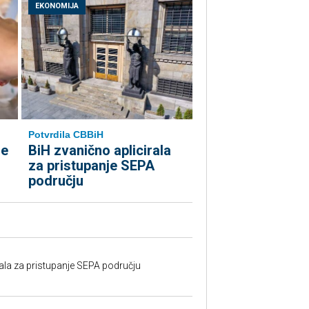
EKONOMIJA
Potvrdila CBBiH
le
BiH zvanično aplicirala
za pristupanje SEPA
području
rala za pristupanje SEPA području