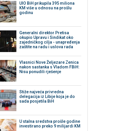
UIO BiH prikupila 395 miliona
KM više u odnosu na prošlu
godinu
Generalni direktor Pretisa
okupio Upravu i Sindikat oko
zajedničkog cilja - unapređenja
zaštite na radu i uslova rada
Vlasnici Nove Željezare Zenica
nakon sastanka s Vladom FBiH:
Nisu ponudili rješenje
Stiže najveća privredna
delegacija iz Libije koja je do
sada posjetila BiH
U stalna sredstva prošle godine
investirano preko 9 milijardi KM