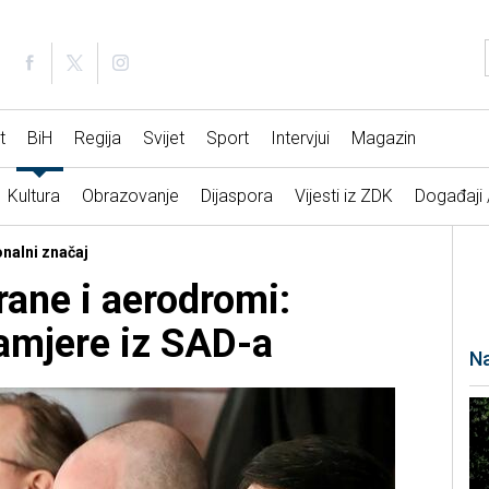
t
BiH
Regija
Svijet
Sport
Intervjui
Magazin
Kultura
Obrazovanje
Dijaspora
Vijesti iz ZDK
Događaji
nalni značaj
rane i aerodromi:
amjere iz SAD-a
Na