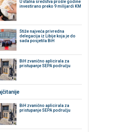
U stalna sredstva prošle godine
investirano preko 9 milijardi KM
Stiže najveća privredna
delegacija iz Libije koja je do
sada posjetila BiH
BiH zvanično aplicirala za
pristupanje SEPA području
jčitanije
BiH zvanično aplicirala za
pristupanje SEPA području