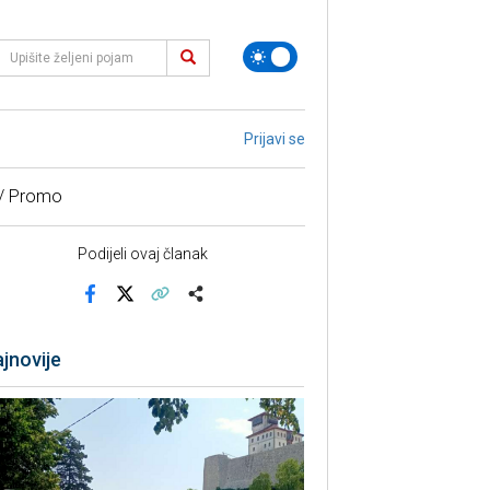
Prijavi se
 / Promo
Podijeli ovaj članak
Facebook
X
Kopiraj link
Više
jnovije