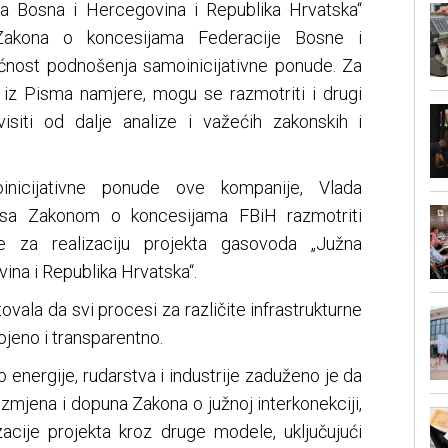
ja Bosna i Hercegovina i Republika Hrvatska“
Zakona o koncesijama Federacije Bosne i
ćnost podnošenja samoinicijativne ponude. Za
e iz Pisma namjere, mogu se razmotriti i drugi
visiti od dalje analize i važećih zakonskih i
inicijativne ponude ove kompanije, Vlada
 sa Zakonom o koncesijama FBiH razmotriti
e za realizaciju projekta gasovoda „Južna
ina i Republika Hrvatska“.
ovala da svi procesi za različite infrastrukturne
ojeno i transparentno.
 energije, rudarstva i industrije zaduženo je da
izmjena i dopuna Zakona o južnoj interkonekciji,
acije projekta kroz druge modele, uključujući