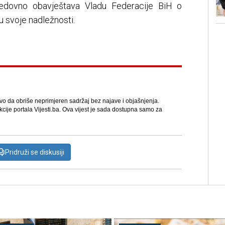
 redovno obavještava Vladu Federacije BiH o
u svoje nadležnosti.
avo da obriše neprimjeren sadržaj bez najave i objašnjenja.
kcije portala Vijesti.ba. Ova vijest je sada dostupna samo za
Pridruži se diskusiji