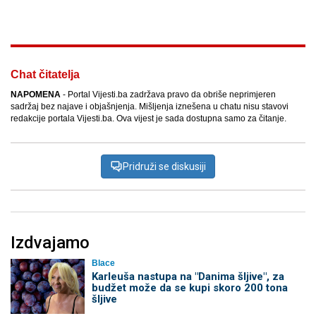
Facebook
X
Kopiraj link
Više
Chat čitatelja
NAPOMENA
- Portal Vijesti.ba zadržava pravo da obriše neprimjeren
sadržaj bez najave i objašnjenja. Mišljenja iznešena u chatu nisu stavovi
redakcije portala Vijesti.ba. Ova vijest je sada dostupna samo za čitanje.
Pridruži se diskusiji
Izdvajamo
Blace
Karleuša nastupa na "Danima šljive", za
budžet može da se kupi skoro 200 tona
šljive