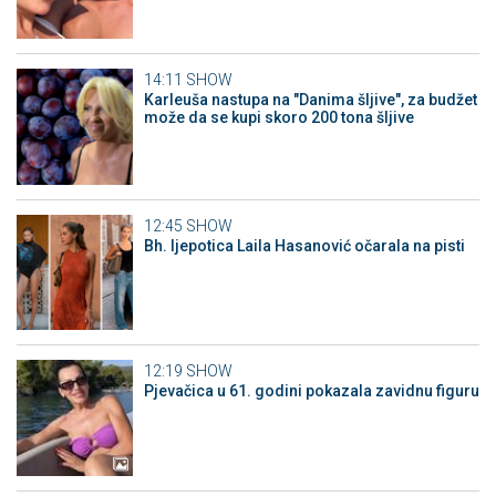
14:11
SHOW
Karleuša nastupa na "Danima šljive", za budžet
može da se kupi skoro 200 tona šljive
12:45
SHOW
Bh. ljepotica Laila Hasanović očarala na pisti
12:19
SHOW
Pjevačica u 61. godini pokazala zavidnu figuru