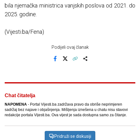
bila njemačka ministrica vanjskih poslova od 2021. do
2025. godine.
(Vijesti.ba/Fena)
Podijeli ovaj članak
Facebook
X
Kopiraj link
Više
Chat čitatelja
NAPOMENA
- Portal Vijesti.ba zadržava pravo da obriše neprimjeren
sadržaj bez najave i objašnjenja. Mišljenja iznešena u chatu nisu stavovi
redakcije portala Vijesti.ba. Ova vijest je sada dostupna samo za čitanje.
Pridruži se diskusiji