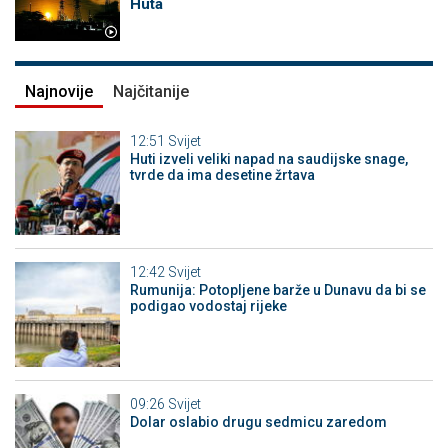
Huta
Najnovije
Najčitanije
12:51
Svijet
Huti izveli veliki napad na saudijske snage,
tvrde da ima desetine žrtava
12:42
Svijet
Rumunija: Potopljene barže u Dunavu da bi se
podigao vodostaj rijeke
09:26
Svijet
Dolar oslabio drugu sedmicu zaredom