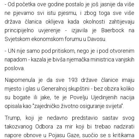
- Od početka ove godine postalo je još jasnije da više
ne pjevamo svi istu pjesmu, i zbog toga sve više
država članica oklijeva kada okolnosti zahtijevaju
principijelno uvjerenje - izjavila je Baerbock na
Svjetskom ekonomskom forumu u Davosu.
- UN nije samo pod pritiskom, nego je i pod otvorenim
napadom - kazala je bivša njemačka ministrica vanjskih
poslova.
Napomenula je da sve 193 države članice imaju
mjesto i glas u Generalnoj skupštini - bez obzira koliko
su bogate ili jake, te je Povelju Ujedinjenih nacija
opisala kao "zajedničko životno osiguranje svijeta".
Trump, koji je nedavno predstavio sastav svog
takozvanog Odbora za mir koji bi trebao nadzirati
napore obnove u Pojasu Gaze, suočio se s kritikama