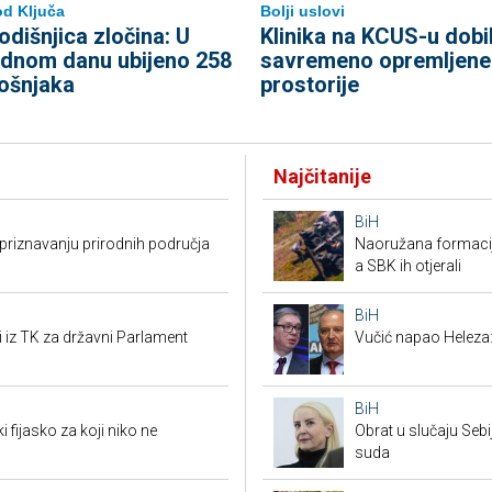
d Ključa
Bolji uslovi
odišnjica zločina: U
Klinika na KCUS-u dobi
ednom danu ubijeno 258
savremeno opremljene
ošnjaka
prostorije
Najčitanije
BiH
riznavanju prirodnih područja
Naoružana formacija
a SBK ih otjerali
BiH
i iz TK za državni Parlament
Vučić napao Heleza:
BiH
i fijasko za koji niko ne
Obrat u slučaju Seb
suda