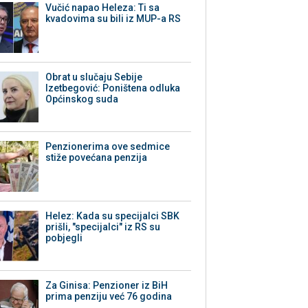
Vučić napao Heleza: Ti sa
kvadovima su bili iz MUP-a RS
Obrat u slučaju Sebije
Izetbegović: Poništena odluka
Općinskog suda
Penzionerima ove sedmice
stiže povećana penzija
Helez: Kada su specijalci SBK
prišli, "specijalci" iz RS su
pobjegli
Za Ginisa: Penzioner iz BiH
prima penziju već 76 godina