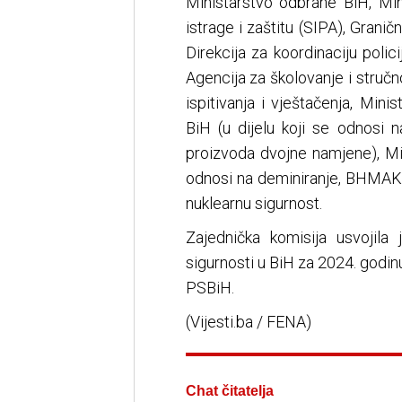
Ministarstvo odbrane BiH, Min
istrage i zaštitu (SIPA), Grani
Direkcija za koordinaciju polici
Agencija za školovanje i struč
ispitivanja i vještačenja, Min
BiH (u dijelu koji se odnosi n
proizvoda dvojne namjene), Mini
odnosi na deminiranje, BHMAK),
nuklearnu sigurnost.
Zajednička komisija usvojila 
sigurnosti u BiH za 2024. godin
PSBiH.
(Vijesti.ba / FENA)
Chat čitatelja