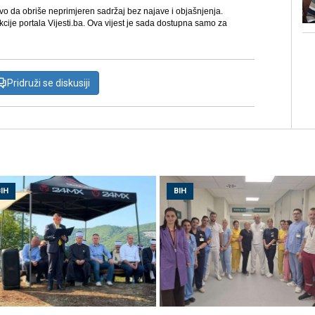
avo da obriše neprimjeren sadržaj bez najave i objašnjenja.
kcije portala Vijesti.ba. Ova vijest je sada dostupna samo za
Pridruži se diskusiji
IH
BIH