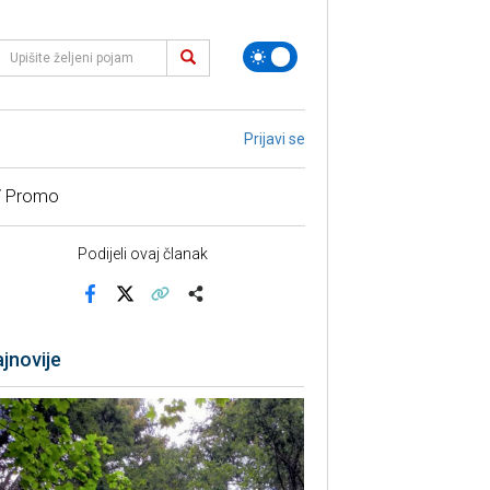
Prijavi se
/ Promo
Podijeli ovaj članak
Facebook
X
Kopiraj link
Više
jnovije