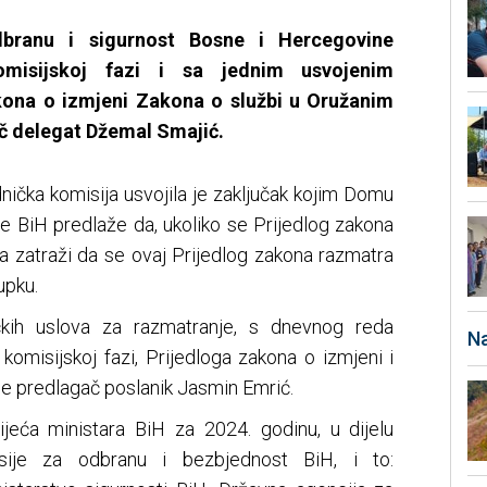
dbranu i sigurnost Bosne i Hercegovine
omisijskoj fazi i sa jednim usvojenim
ona o izmjeni Zakona o službi u Oružanim
ač delegat Džemal Smajić.
nička komisija usvojila je zaključak kojim Domu
e BiH predlaže da, ukoliko se Prijedlog zakona
a zatraži da se ovaj Prijedlog zakona razmatra
pku.
ičkih uslova za razmatranje, s dnevnog reda
Na
 komisijskoj fazi, Prijedloga zakona o izmjeni i
je predlagač poslanik Jasmin Emrić.
ijeća ministara BiH za 2024. godinu, u dijelu
isije za odbranu i bezbjednost BiH, i to: