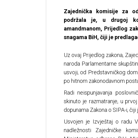
Zajednička komisije za o
podržala je, u drugoj k
amandmanom, Prijedlog zak
snagama BiH, čiji je predlag
Uz ovaj Prijedlog zakona, Zajed
naroda Parlamentarne skupštin
usvoji, od Predstavničkog dom
po hitnom zakonodavnom postu
Radi neispunjavanja poslovn
skinuto je razmatranje, u prvoj
dopunama Zakona o SIPA-i, čiji 
Usvojen je Izvještaj o radu V
nadležnosti Zajedničke kom