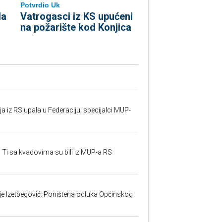
Potvrdio Uk
la
Vatrogasci iz KS upućeni
na požarište kod Konjica
 iz RS upala u Federaciju, specijalci MUP-
 Ti sa kvadovima su bili iz MUP-a RS
ije Izetbegović: Poništena odluka Općinskog