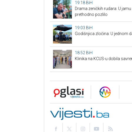
19:18
BiH
Drama zeničkih rudara: U jamu s
prethodno pozlilo
19:03
BiH
Godišnjica zločina: U jednom 
18:52
BiH
Klinika na KCUS-u dobila savr