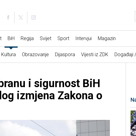
t
BiH
Regija
Svijet
Sport
Intervjui
Magazin
Kultura
Obrazovanje
Dijaspora
Vijesti iz ZDK
Događaji 
branu i sigurnost BiH
dlog izmjena Zakona o
Na