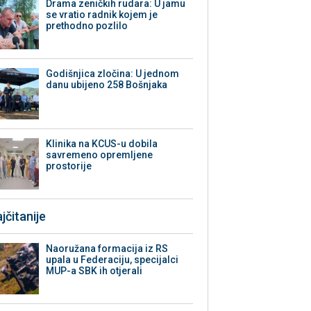
Drama zeničkih rudara: U jamu
se vratio radnik kojem je
prethodno pozlilo
Godišnjica zločina: U jednom
danu ubijeno 258 Bošnjaka
Klinika na KCUS-u dobila
savremeno opremljene
prostorije
jčitanije
Naoružana formacija iz RS
upala u Federaciju, specijalci
MUP-a SBK ih otjerali