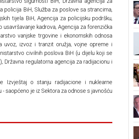
istarstvo sigurnosti BiH, Državna agencija za
čna policija BiH, Služba za poslove sa strancima,
jskih tijela BiH, Agencija za policijsku podršku,
no usavršavanje kadrova, Agencija za forenzička
istarstvo vanjske trgovine i ekonomskih odnosa
a uvoz, izvoz i tranzit oružja, vojne opreme i
starstvo civilnih poslova BiH (u dijelu koji se
 Državna regulatorna agencija za radijacionu i
je Izvještaj o stanju radijacione i nuklearne
u - saopćeno je iz Sektora za odnose s javnošću