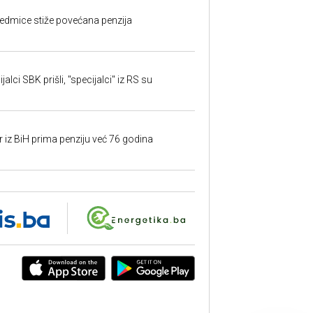
edmice stiže povećana penzija
alci SBK prišli, "specijalci" iz RS su
r iz BiH prima penziju već 76 godina