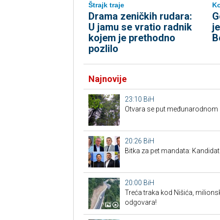
Štrajk traje
Ko
Drama zeničkih rudara:
G
U jamu se vratio radnik
j
kojem je prethodno
B
pozlilo
Najnovije
23:10
BiH
Otvara se put međunarodnom p
20:26
BiH
Bitka za pet mandata: Kandidat
20:00
BiH
Treća traka kod Nišića, milionsk
odgovara!