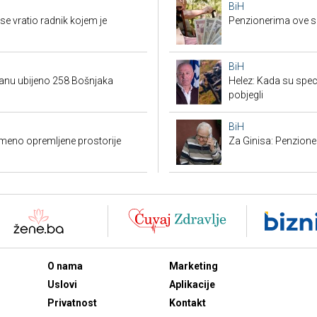
BiH
e vratio radnik kojem je
Penzionerima ove s
BiH
danu ubijeno 258 Bošnjaka
Helez: Kada su specij
pobjegli
BiH
emeno opremljene prostorije
Za Ginisa: Penzione
O nama
Marketing
Uslovi
Aplikacije
Privatnost
Kontakt