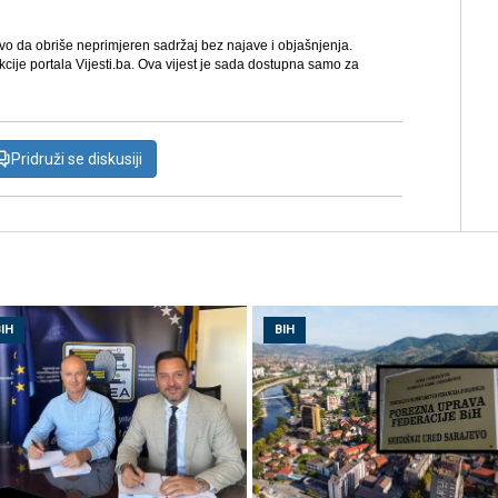
avo da obriše neprimjeren sadržaj bez najave i objašnjenja.
kcije portala Vijesti.ba. Ova vijest je sada dostupna samo za
Pridruži se diskusiji
IH
BIH