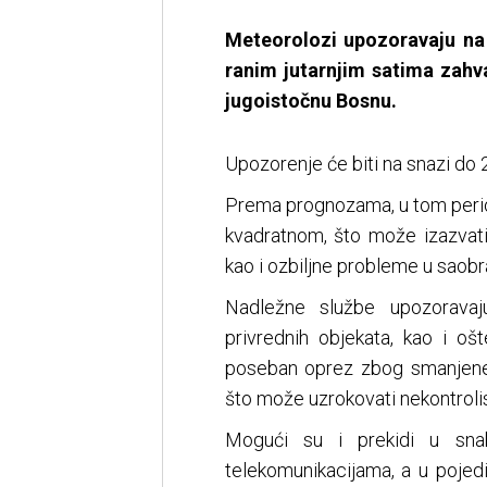
Meteorolozi upozoravaju na 
ranim jutarnjim satima zahv
jugoistočnu Bosnu.
Upozorenje će biti na snazi do 2
Prema prognozama, u tom perio
kvadratnom, što može izazvati 
kao i ozbiljne probleme u saobra
Nadležne službe upozoravaj
privrednih objekata, kao i o
poseban oprez zbog smanjene v
što može uzrokovati nekontroli
Mogući su i prekidi u snab
telekomunikacijama, a u pojed