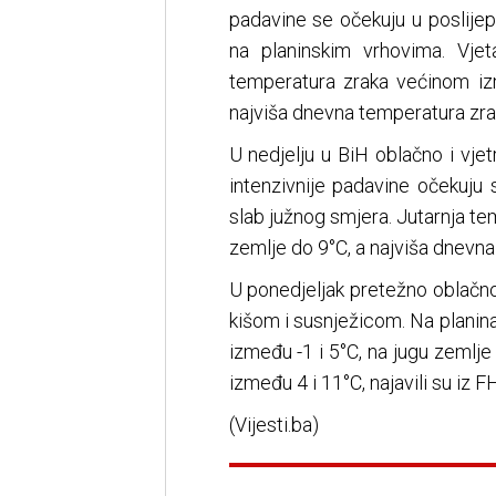
padavine se očekuju u poslije
na planinskim vrhovima. Vje
temperatura zraka većinom iz
najviša dnevna temperatura zra
U nedjelju u BiH oblačno i vje
intenzivnije padavine očekuju
slab južnog smjera. Jutarnja te
zemlje do 9°C, a najviša dnevna
U ponedjeljak pretežno oblačno
kišom i susnježicom. Na planin
između -1 i 5°C, na jugu zemlje
između 4 i 11°C, najavili su iz 
(Vijesti.ba)