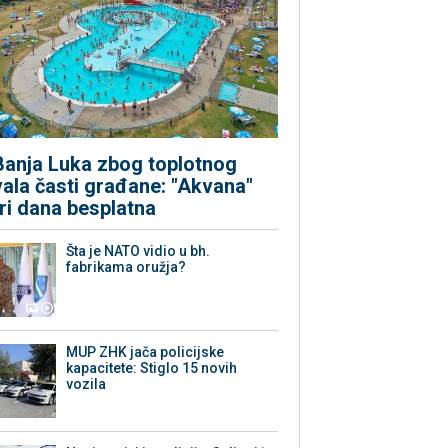
Banja Luka zbog toplotnog
vala časti građane: "Akvana"
tri dana besplatna
Šta je NATO vidio u bh.
fabrikama oružja?
MUP ZHK jača policijske
kapacitete: Stiglo 15 novih
vozila