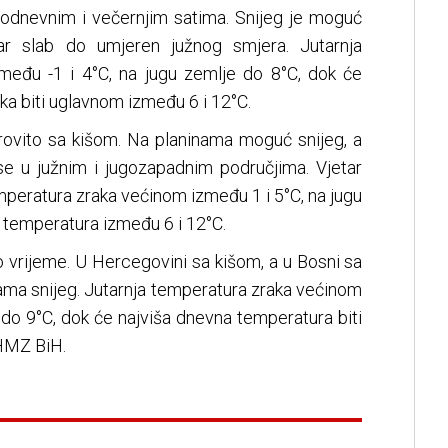
podnevnim i večernjim satima. Snijeg je moguć
tar slab do umjeren južnog smjera. Jutarnja
među -1 i 4°C, na jugu zemlje do 8°C, dok će
ka biti uglavnom između 6 i 12°C.
trovito sa kišom. Na planinama moguć snijeg, a
 se u južnim i jugozapadnim područjima. Vjetar
mperatura zraka većinom između 1 i 5°C, na jugu
 temperatura između 6 i 12°C.
 vrijeme. U Hercegovini sa kišom, a u Bosni sa
ama snijeg. Jutarnja temperatura zraka većinom
 do 9°C, dok će najviša dnevna temperatura biti
FHMZ BiH.