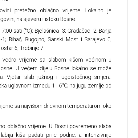
vini pretežno oblačno vrijeme. Lokalno je
ovini, na sjeveru i istoku Bosne.
:00 sati (°C): Bjelašnica -3; Gradačac -2; Banja
a -1; Bihać, Bugojno, Sanski Most i Sarajevo 0;
Mostar 6; Trebinje 7.
o vedro vrijeme sa slabom kišom većinom u
Bosne. U većem dijelu Bosne lokalno se može
iša. Vjetar slab južnog i jugoistočnog smjera.
aka uglavnom između 1 i 6°C, na jugu zemlje od
vrijeme sa najvišom dnevnom temperaturom oko
žno oblačno vrijeme. U Bosni povremeno slaba
abija kiša padati prije podne, a intenzivnije