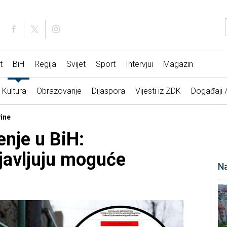
t
BiH
Regija
Svijet
Sport
Intervjui
Magazin
Kultura
Obrazovanje
Dijaspora
Vijesti iz ZDK
Događaji 
vine
nje u BiH:
javljuju moguće
Na