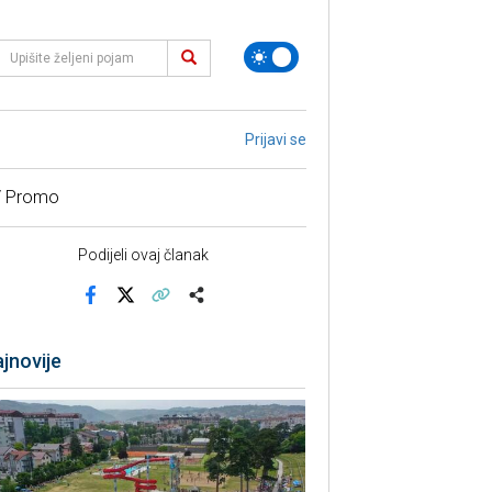
Prijavi se
/ Promo
Podijeli ovaj članak
Facebook
X
Kopiraj link
Više
jnovije