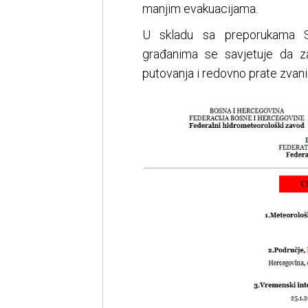
manjim evakuacijama.
U skladu sa preporukama S
građanima se savjetuje da za
putovanja i redovno prate zvanič