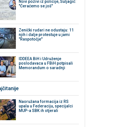
Novi pozivi iz policije, Suljagić:
"Ćeraćemo se još"
Zenički rudari ne odustaju: 11
njih i dalje protestuje u jami
"Raspotočje"
IDDEEA BiH i Udruženje
poslodavaca u FBiH potpisali
Memorandum o saradnji
jčitanije
Naoružana formacija iz RS
upala u Federaciju, specijalci
MUP-a SBK ih otjerali