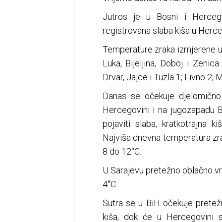
Jutros je u Bosni i Hercego
registrovana slaba kiša u Herceg
Temperature zraka izmjerene u 7
Luka, Bijeljina, Doboj i Zenic
Drvar, Jajce i Tuzla 1; Livno 2; 
Danas se očekuje djelomičn
Hercegovini i na jugozapadu 
pojaviti slaba, kratkotrajna k
Najviša dnevna temperatura zr
8 do 12°C.
U Sarajevu pretežno oblačno 
4°C.
Sutra se u BiH očekuje prete
kiša, dok će u Hercegovini sl