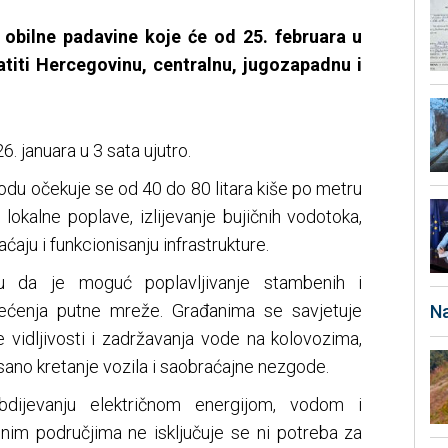
obilne padavine koje će od 25. februara u
atiti Hercegovinu, centralnu, jugozapadnu i
6. januara u 3 sata ujutro.
du očekuje se od 40 do 80 litara kiše po metru
lokalne poplave, izlijevanje bujičnih vodotoka,
ćaju i funkcionisanju infrastrukture.
u da je moguć poplavljivanje stambenih i
štećenja putne mreže. Građanima se savjetuje
Na
idljivosti i zadržavanja vode na kolovozima,
sano kretanje vozila i saobraćajne nezgode.
dijevanju električnom energijom, vodom i
inim područjima ne isključuje se ni potreba za