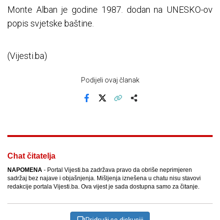
Monte Alban je godine 1987. dodan na UNESKO-ov
popis svjetske baštine.
(Vijesti.ba)
Podijeli ovaj članak
Facebook
X
Kopiraj link
Više
Chat čitatelja
NAPOMENA
- Portal Vijesti.ba zadržava pravo da obriše neprimjeren
sadržaj bez najave i objašnjenja. Mišljenja iznešena u chatu nisu stavovi
redakcije portala Vijesti.ba. Ova vijest je sada dostupna samo za čitanje.