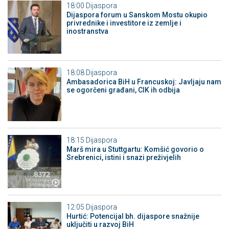
18:00
Dijaspora
Dijaspora forum u Sanskom Mostu okupio
privrednike i investitore iz zemlje i
inostranstva
18:08
Dijaspora
Ambasadorica BiH u Francuskoj: Javljaju nam
se ogorčeni građani, CIK ih odbija
18:15
Dijaspora
Marš mira u Stuttgartu: Komšić govorio o
Srebrenici, istini i snazi preživjelih
12:05
Dijaspora
Hurtić: Potencijal bh. dijaspore snažnije
uključiti u razvoj BiH