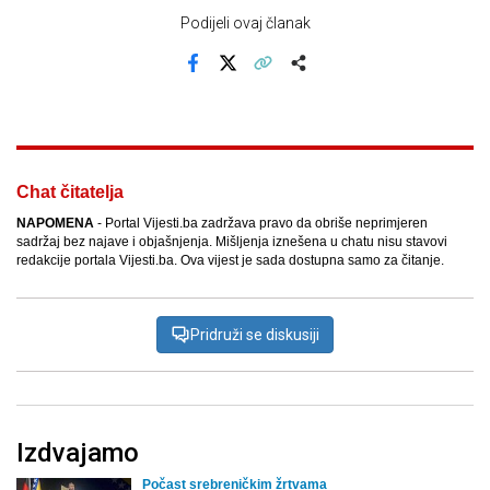
Podijeli ovaj članak
Facebook
X
Kopiraj link
Više
Chat čitatelja
NAPOMENA
- Portal Vijesti.ba zadržava pravo da obriše neprimjeren
sadržaj bez najave i objašnjenja. Mišljenja iznešena u chatu nisu stavovi
redakcije portala Vijesti.ba. Ova vijest je sada dostupna samo za čitanje.
Pridruži se diskusiji
Izdvajamo
Počast srebreničkim žrtvama