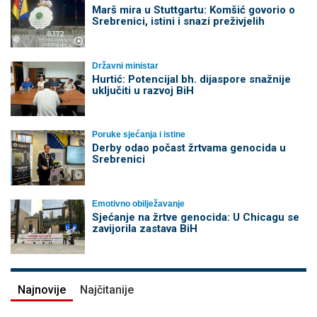
Marš mira u Stuttgartu: Komšić govorio o
Srebrenici, istini i snazi preživjelih
Državni ministar
Hurtić: Potencijal bh. dijaspore snažnije
uključiti u razvoj BiH
Poruke sjećanja i istine
Derby odao počast žrtvama genocida u
Srebrenici
Emotivno obilježavanje
Sjećanje na žrtve genocida: U Chicagu se
zavijorila zastava BiH
Najnovije
Najčitanije