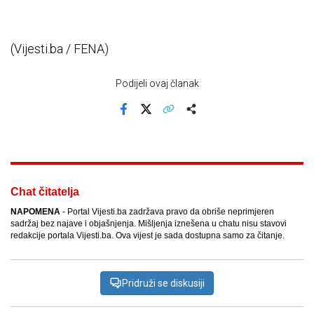
(Vijesti.ba / FENA)
Podijeli ovaj članak
Facebook
X
Kopiraj link
Više
Chat čitatelja
NAPOMENA
- Portal Vijesti.ba zadržava pravo da obriše neprimjeren
sadržaj bez najave i objašnjenja. Mišljenja iznešena u chatu nisu stavovi
redakcije portala Vijesti.ba. Ova vijest je sada dostupna samo za čitanje.
Pridruži se diskusiji