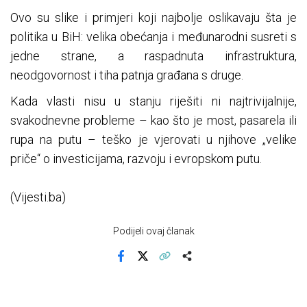
Ovo su slike i primjeri koji najbolje oslikavaju šta je
politika u BiH: velika obećanja i međunarodni susreti s
jedne strane, a raspadnuta infrastruktura,
neodgovornost i tiha patnja građana s druge.
Kada vlasti nisu u stanju riješiti ni najtrivijalnije,
svakodnevne probleme – kao što je most, pasarela ili
rupa na putu – teško je vjerovati u njihove „velike
priče“ o investicijama, razvoju i evropskom putu.
(Vijesti.ba)
Podijeli ovaj članak
Facebook
X
Kopiraj link
Više