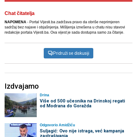
Chat čitatelja
NAPOMENA
- Portal Vijesti.ba zadržava pravo da obriše neprimjeren
sadržaj bez najave i objašnjenja. Mišljenja iznešena u chatu nisu stavovi
redakcije portala Vijesti.ba. Ova vijest je sada dostupna samo za čitanje.
Pridruži se diskusiji
Izdvajamo
Drina
Više od 500 učesnika na Drinskoj regati
od Modrana do Goražda
Odgovorio Amidžiću
Suljagić: Ovo nije istraga, već kampanja
zastrašivanja