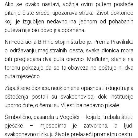
Ako se ovako nastavi, vožnja ovim putem postaće
pitanje čiste sreće, upozorava struka. Život doktorice
koji je izgubljen nedavno na jednom od pohabanih
puteva nije bio dovoljna opomena.
Ni Federacija BiH ne stoji ništa bolje. Prema Pravilniku
o održavanju magistralnih cesta, svaka dionica mora
biti pregledana dva puta dnevno. Međutim, stanje na
terenu pokazuje da se ta obaveza ne poštuje ni dva
puta mjesečno.
Zapuštene dionice, neuklonjene opasnosti i dugotrajna
oštećenja postali su svakodnevica, dok institucije
uporno ćute, o čemu su Vijesti.ba nedavno pisale.
Simbolično, pasarela u Vogošći – koja bi trebala štititi
pješake – mjesecima je zatvorena, a ljudi
svakodnevno rizikuju živote prelazeći prometnu cestu.