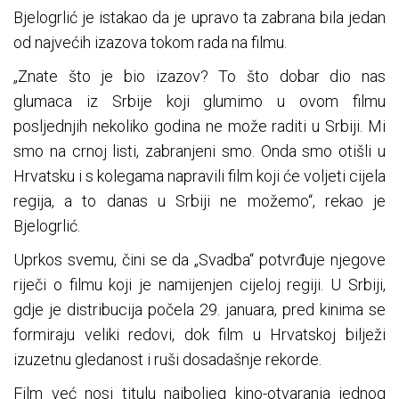
Bjelogrlić je istakao da je upravo ta zabrana bila jedan
od najvećih izazova tokom rada na filmu.
„Znate što je bio izazov? To što dobar dio nas
glumaca iz Srbije koji glumimo u ovom filmu
posljednjih nekoliko godina ne može raditi u Srbiji. Mi
smo na crnoj listi, zabranjeni smo. Onda smo otišli u
Hrvatsku i s kolegama napravili film koji će voljeti cijela
regija, a to danas u Srbiji ne možemo“, rekao je
Bjelogrlić.
Uprkos svemu, čini se da „Svadba“ potvrđuje njegove
riječi o filmu koji je namijenjen cijeloj regiji. U Srbiji,
gdje je distribucija počela 29. januara, pred kinima se
formiraju veliki redovi, dok film u Hrvatskoj bilježi
izuzetnu gledanost i ruši dosadašnje rekorde.
Film već nosi titulu najboljeg kino-otvaranja jednog