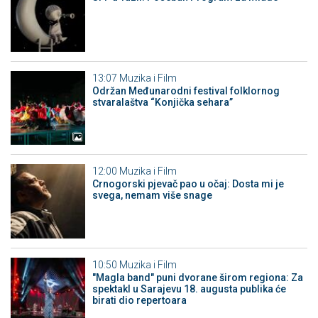
13:07
Muzika i Film
Održan Međunarodni festival folklornog
stvaralaštva “Konjička sehara”
12:00
Muzika i Film
Crnogorski pjevač pao u očaj: Dosta mi je
svega, nemam više snage
10:50
Muzika i Film
"Magla band" puni dvorane širom regiona: Za
spektakl u Sarajevu 18. augusta publika će
birati dio repertoara