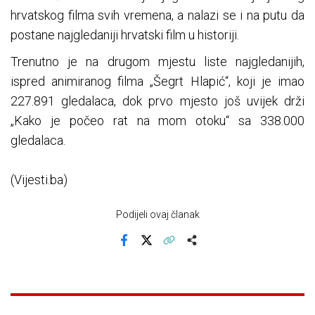
hrvatskog filma svih vremena, a nalazi se i na putu da
postane najgledaniji hrvatski film u historiji.
Trenutno je na drugom mjestu liste najgledanijih,
ispred animiranog filma „Šegrt Hlapić“, koji je imao
227.891 gledalaca, dok prvo mjesto još uvijek drži
„Kako je počeo rat na mom otoku“ sa 338.000
gledalaca.
(Vijesti.ba)
Podijeli ovaj članak
Facebook
X
Kopiraj link
Više