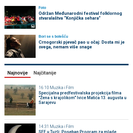
Foto
Održan Međunarodni festival folklornog
stvaralaštva “Konjička sehara”
Bori se s bolešću
Crnogorski pjevač pao u očaj: Dosta mi je
svega, nemam više snage
Najnovije
Najčitanije
16:10
Muzika i Film
Specijalna predfestivalska projekcija filma
"Žena s krajolikom" Ivice Matića 13. augusta u
Sarajevu
14:31
Muzika i Film
SFF u Tuzli: Poseban Program za mlade