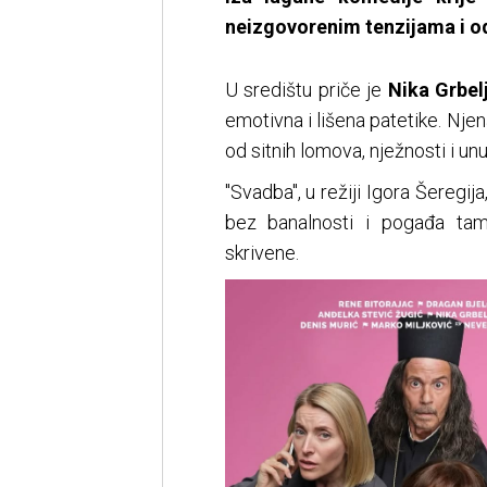
neizgovorenim tenzijama i o
U središtu priče je
Nika Grbel
emotivna i lišena patetike. Nje
od sitnih lomova, nježnosti i unu
"Svadba", u režiji Igora Šeregi
bez banalnosti i pogađa tam
skrivene.