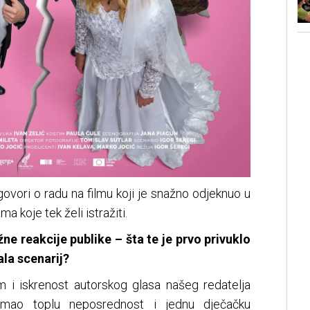
 govori o radu na filmu koji je snažno odjeknuo u
ma koje tek želi istražiti.
ne reakcije publike – šta te je prvo privuklo
la scenarij?
 i iskrenost autorskog glasa našeg redatelja
 imao toplu neposrednost i jednu dječačku