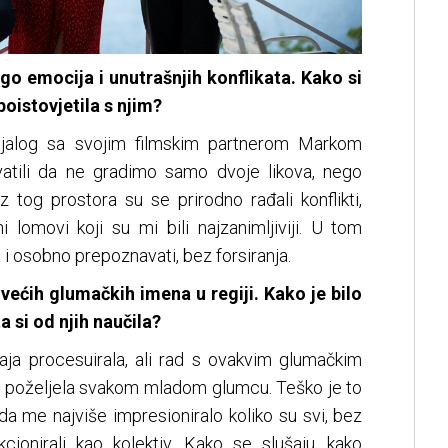
go emocija i unutrašnjih konflikata. Kako si
 poistovjetila s njim?
dijalog sa svojim filmskim partnerom Markom
atili da ne gradimo samo dvoje likova, nego
z tog prostora su se prirodno rađali konflikti,
tni lomovi koji su mi bili najzanimljiviji. U tom
 osobno prepoznavati, bez forsiranja.
većih glumačkih imena u regiji. Kako je bilo
a si od njih naučila?
aja procesuirala, ali rad s ovakvim glumačkim
h poželjela svakom mladom glumcu. Teško je to
žda me najviše impresioniralo koliko su svi, bez
kcionirali kao kolektiv. Kako se slušaju, kako