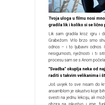
Tvoja uloga u filmu nosi mno
gradila lik i koliko si se lično
Lik sam gradila kroz igru i 
Grabežom. Vrlo brzo smo shv
odnos – i to ljubavni odnos. I
nesigurnosti, nježnosti i ti si
procesu sam se s Anom počela i
"Svadba" okuplja neka od naj
raditi s takvim velikanima i št
Još uvijek to sve nisam do kr
ansamblom je iskustvo koje bi
svesti na jednu lekciju, ali mo
obzira na iskustvo i ime, fun