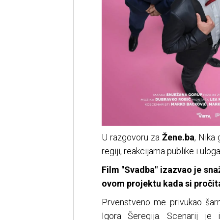
U razgovoru za
Žene.ba
, Nika
regiji, reakcijama publike i uloga
Film "Svadba" izazvao je snaž
ovom projektu kada si pročita
Prvenstveno me privukao šarm
Igora Šeregija. Scenarij je