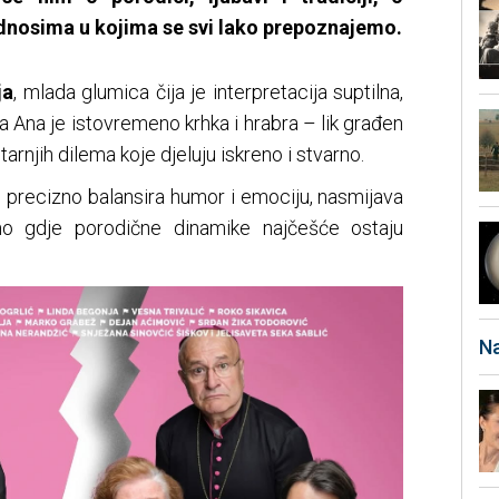
dnosima u kojima se svi lako prepoznajemo.
ja
, mlada glumica čija je interpretacija suptilna,
na Ana je istovremeno krhka i hrabra – lik građen
tarnjih dilema koje djeluju iskreno i stvarno.
ja, precizno balansira humor i emociju, nasmijava
o gdje porodične dinamike najčešće ostaju
Na