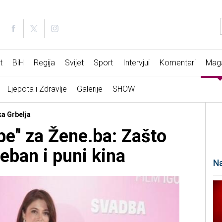
t
BiH
Regija
Svijet
Sport
Intervjui
Komentari
Mag
Ljepota i Zdravlje
Galerije
SHOW
ka Grbelja
be" za Žene.ba: Zašto
seban i puni kina
Na