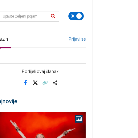
azin
Prijavi se
Podijeli ovaj članak
Facebook
X
Kopiraj link
Više
jnovije