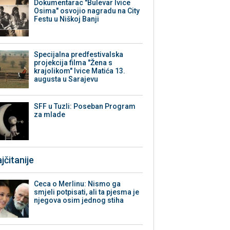
Dokumentarac "Bulevar Ivice
Osima" osvojio nagradu na City
Festu u Niškoj Banji
Specijalna predfestivalska
projekcija filma "Žena s
krajolikom" Ivice Matića 13.
augusta u Sarajevu
SFF u Tuzli: Poseban Program
za mlade
jčitanije
Ceca o Merlinu: Nismo ga
smjeli potpisati, ali ta pjesma je
njegova osim jednog stiha