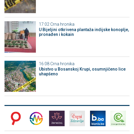
17:02
Crna hronika
​U Bijeljini otkrivena plantaža indijske konoplje,
pronađen i kokain
16:08
Crna hronika
Ubistvo u Bosanskoj Krupi, osumnjičeno lice
uhapšeno