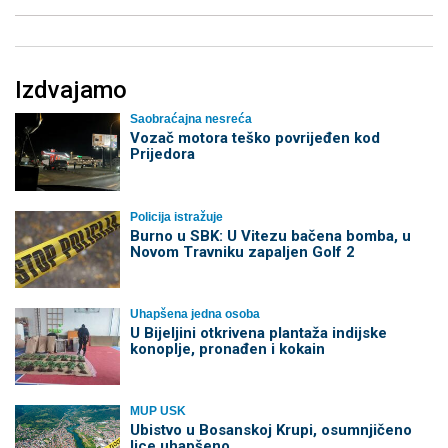
Izdvajamo
Saobraćajna nesreća
Vozač motora teško povrijeđen kod
Prijedora
Policija istražuje
Burno u SBK: U Vitezu bačena bomba, u
Novom Travniku zapaljen Golf 2
Uhapšena jedna osoba
​U Bijeljini otkrivena plantaža indijske
konoplje, pronađen i kokain
MUP USK
Ubistvo u Bosanskoj Krupi, osumnjičeno
lice uhapšeno