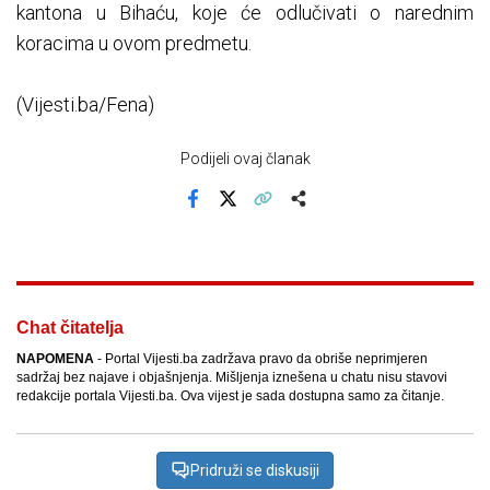
kantona u Bihaću, koje će odlučivati o narednim
koracima u ovom predmetu.
(Vijesti.ba/Fena)
Podijeli ovaj članak
Facebook
X
Kopiraj link
Više
Chat čitatelja
NAPOMENA
- Portal Vijesti.ba zadržava pravo da obriše neprimjeren
sadržaj bez najave i objašnjenja. Mišljenja iznešena u chatu nisu stavovi
redakcije portala Vijesti.ba. Ova vijest je sada dostupna samo za čitanje.
Pridruži se diskusiji