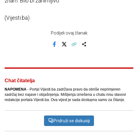
znam. Bilo bi zanimljivo."
(Vijesti.ba)
Podijeli ovaj članak
Facebook
X
Kopiraj link
Više
Chat čitatelja
NAPOMENA
- Portal Vijesti.ba zadržava pravo da obriše neprimjeren
sadržaj bez najave i objašnjenja. Mišljenja iznešena u chatu nisu stavovi
redakcije portala Vijesti.ba. Ova vijest je sada dostupna samo za čitanje.
Pridruži se diskusiji