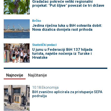
Gradačac pokreće veliki regionalni
projekat: "Put šljive" povezat će tri države
Brčko
Jedina riječna luka u BiH ostvarila dobit:
Nova dizalica donijela rast prihoda
Statistički podaci
U junu u Federaciji BiH 137 hiljada
turista, najviše noćenja iz Turske i
Hrvatske
Najnovije
Najčitanije
10:18
Ekonomija
BiH zvanično aplicirala za pristupanje SEPA
području