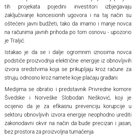
tih projekata pojedini investitori izbjegavaju
zaključivanje koncesionih ugovora i na taj način su
oštećeni javni budžeti, tako da imamo i manje novca
na računima javnih prihoda po tom osnovu - upozorio
je Traljić.
Istakao je da se i dalje ogromnim iznosima novca
podstiče proizvodnja električne energije iz obnovljivih
izvora sredstvima koja se prikupljaju kroz račune za
struju, odnosno kroz namete koje plaćaju građani.
Medijima se obratio i predstavnik Privredne komore
Švedske i Norveške Slobodan Nešković, koji je
ocijenio da je za efikasnu prevenciju korupcije u
sektoru obnovljivih izvora energije neophodno urediti
zakonodavni okvir na način da bude precizan i jasan,
bez prostora za proizvoljna tumačenja.