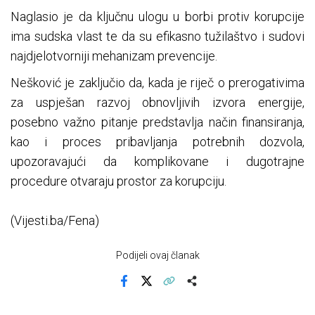
Naglasio je da ključnu ulogu u borbi protiv korupcije
ima sudska vlast te da su efikasno tužilaštvo i sudovi
najdjelotvorniji mehanizam prevencije.
Nešković je zaključio da, kada je riječ o prerogativima
za uspješan razvoj obnovljivih izvora energije,
posebno važno pitanje predstavlja način finansiranja,
kao i proces pribavljanja potrebnih dozvola,
upozoravajući da komplikovane i dugotrajne
procedure otvaraju prostor za korupciju.
(Vijesti.ba/Fena)
Podijeli ovaj članak
Facebook
X
Kopiraj link
Više