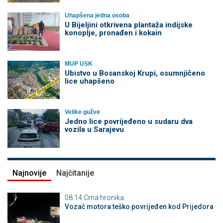
Uhapšena jedna osoba
​U Bijeljini otkrivena plantaža indijske
konoplje, pronađen i kokain
MUP USK
Ubistvo u Bosanskoj Krupi, osumnjičeno
lice uhapšeno
Velike gužve
Јedno lice povrijeđeno u sudaru dva
vozila u Sarajevu
Najnovije
Najčitanije
08:14
Crna hronika
Vozač motora teško povrijeđen kod Prijedora