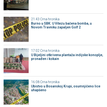
21:43
Crna hronika
Burno u SBK: U Vitezu bačena bomba, u
Novom Travniku zapaljen Golf 2
17:02
Crna hronika
​U Bijeljini otkrivena plantaža indijske konoplje,
pronađen i kokain
16:08
Crna hronika
Ubistvo u Bosanskoj Krupi, osumnjičeno lice
uhapšeno