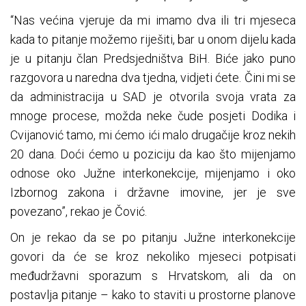
“Nas većina vjeruje da mi imamo dva ili tri mjeseca
kada to pitanje možemo riješiti, bar u onom dijelu kada
je u pitanju član Predsjedništva BiH. Biće jako puno
razgovora u naredna dva tjedna, vidjeti ćete. Čini mi se
da administracija u SAD je otvorila svoja vrata za
mnoge procese, možda neke čude posjeti Dodika i
Cvijanović tamo, mi ćemo ići malo drugačije kroz nekih
20 dana. Doći ćemo u poziciju da kao što mijenjamo
odnose oko Južne interkonekcije, mijenjamo i oko
Izbornog zakona i državne imovine, jer je sve
povezano”, rekao je Čović.
On je rekao da se po pitanju Južne interkonekcije
govori da će se kroz nekoliko mjeseci potpisati
međudržavni sporazum s Hrvatskom, ali da on
postavlja pitanje – kako to staviti u prostorne planove