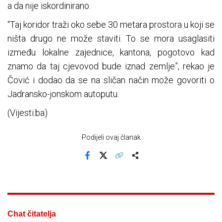
a da nije iskordinirano.
“Taj koridor traži oko sebe 30 metara prostora u koji se
ništa drugo ne može staviti. To se mora usaglasiti
između lokalne zajednice, kantona, pogotovo kad
znamo da taj cjevovod bude iznad zemlje”, rekao je
Čović i dodao da se na sličan način može govoriti o
Jadransko-jonskom autoputu.
(Vijesti.ba)
Podijeli ovaj članak
Facebook
X
Kopiraj link
Više
Chat čitatelja