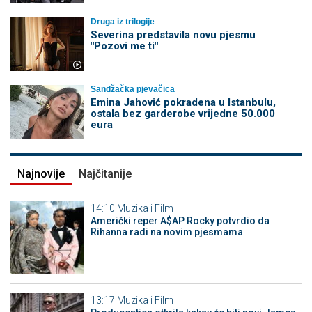
Druga iz trilogije
Severina predstavila novu pjesmu
"Pozovi me ti"
Sandžačka pjevačica
Emina Jahović pokradena u Istanbulu,
ostala bez garderobe vrijedne 50.000
eura
Najnovije
Najčitanije
14:10
Muzika i Film
Američki reper A$AP Rocky potvrdio da
Rihanna radi na novim pjesmama
13:17
Muzika i Film