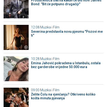
Producentica otkrila kakav će biti novi James
Bond: "Bit će potpuno drugačiji"
12:08
Muzika i Film
Severina predstavila novu pjesmu "Pozovi me
ti"
10:28
Muzika i Film
Emina Jahović pokradena u Istanbulu, ostala
bez garderobe vrijedne 50.000 eura
09:00
Muzika i Film
Želite Čolu na vjenčanju? Otkriveno koliko
košta minuta pjevanja