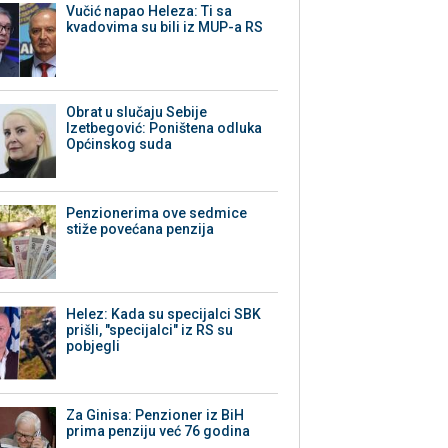
Vučić napao Heleza: Ti sa
kvadovima su bili iz MUP-a RS
Obrat u slučaju Sebije
Izetbegović: Poništena odluka
Općinskog suda
Penzionerima ove sedmice
stiže povećana penzija
Helez: Kada su specijalci SBK
prišli, "specijalci" iz RS su
pobjegli
Za Ginisa: Penzioner iz BiH
prima penziju već 76 godina