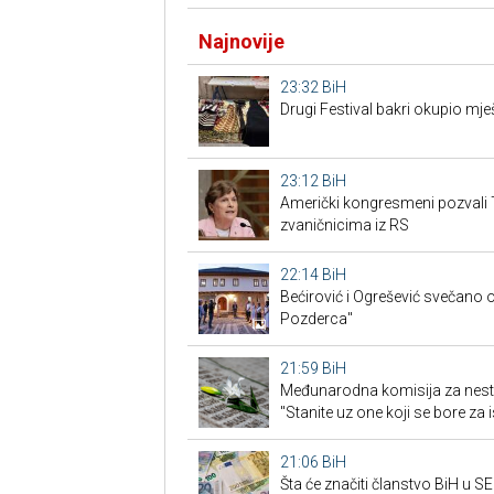
Najnovije
23:32
BiH
Drugi Festival bakri okupio mješ
23:12
BiH
Američki kongresmeni pozvali 
zvaničnicima iz RS
22:14
BiH
Bećirović i Ogrešević svečano o
Pozderca"
21:59
BiH
Međunarodna komisija za nest
"Stanite uz one koji se bore za i
21:06
BiH
Šta će značiti članstvo BiH u 