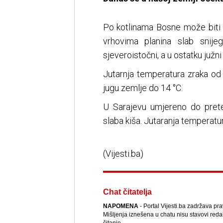
Po kotlinama Bosne može biti
vrhovima planina slab snije
sjeveroistočni, a u ostatku južni
Jutarnja temperatura zraka od
jugu zemlje do 14 °C.
U Sarajevu umjereno do pret
slaba kiša. Jutaranja temperatur
(Vijesti.ba)
Chat čitatelja
NAPOMENA
- Portal Vijesti.ba zadržava pr
Mišljenja iznešena u chatu nisu stavovi reda