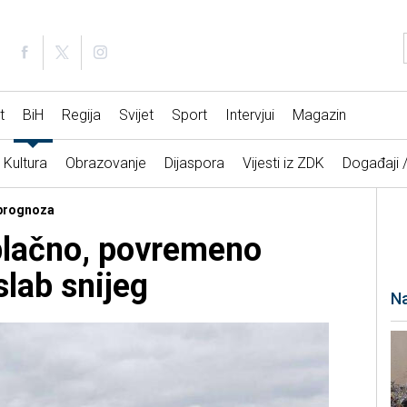
t
BiH
Regija
Svijet
Sport
Intervjui
Magazin
Kultura
Obrazovanje
Dijaspora
Vijesti iz ZDK
Događaji 
 prognoza
blačno, povremeno
slab snijeg
Na