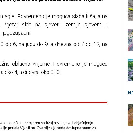
 magle. Povremeno je moguća slaba kiša, a na
g. Vjetar slab na sjeveru zemlje sjeverni i
 i jugozapadni.
 0 do 6, na jugu do 9, a dnevna od 7 do 12, na
ežno oblačno vrijeme. Povremeno je moguća
a oko 4, a dnevna oko 8 °C.
Na
avo da obriše neprimjeren sadržaj bez najave i objašnjenja.
kcije portala Vijesti.ba. Ova vijest je sada dostupna samo za