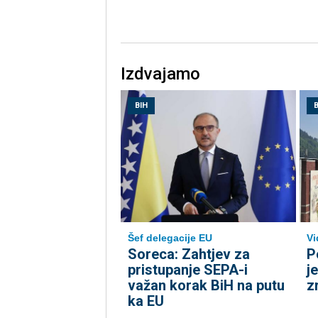
Izdvajamo
BIH
B
Šef delegacije EU
Vi
Soreca: Zahtjev za
P
pristupanje SEPA-i
j
važan korak BiH na putu
z
ka EU