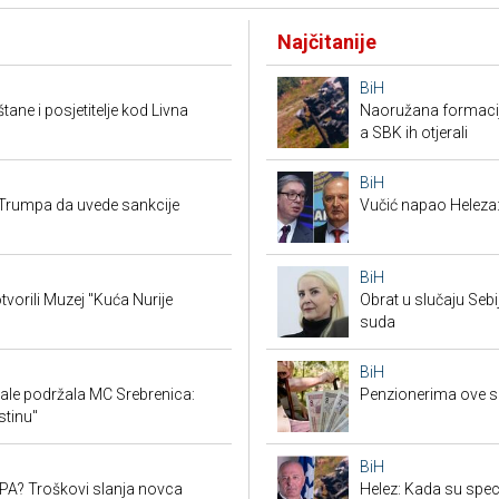
Najčitanije
BiH
tane i posjetitelje kod Livna
Naoružana formacija
a SBK ih otjerali
BiH
Trumpa da uvede sankcije
Vučić napao Heleza:
BiH
tvorili Muzej "Kuća Nurije
Obrat u slučaju Seb
suda
BiH
ale podržala MC Srebrenica:
Penzionerima ove s
stinu"
BiH
SEPA? Troškovi slanja novca
Helez: Kada su specij