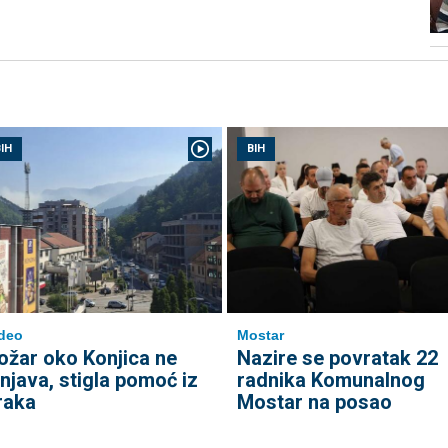
IH
BIH
deo
Mostar
ožar oko Konjica ne
Nazire se povratak 22
enjava, stigla pomoć iz
radnika Komunalnog
raka
Mostar na posao