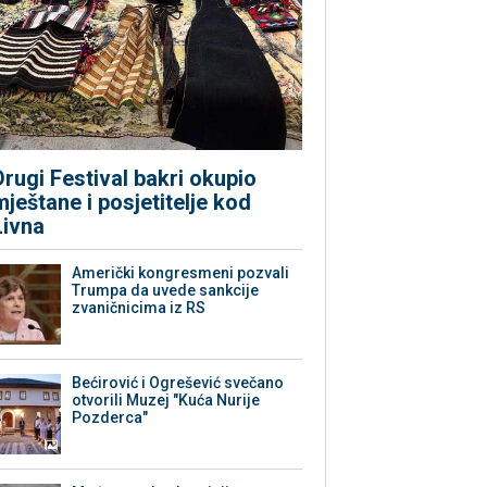
Drugi Festival bakri okupio
mještane i posjetitelje kod
Livna
Američki kongresmeni pozvali
Trumpa da uvede sankcije
zvaničnicima iz RS
Bećirović i Ogrešević svečano
otvorili Muzej "Kuća Nurije
Pozderca"