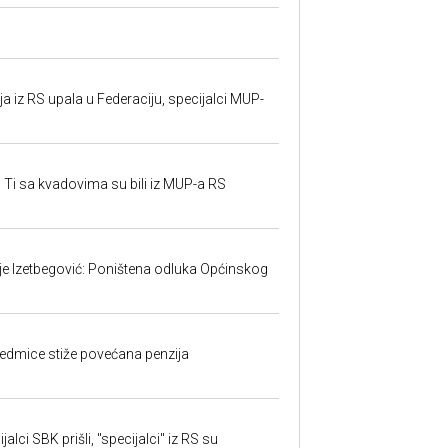
 iz RS upala u Federaciju, specijalci MUP-
 Ti sa kvadovima su bili iz MUP-a RS
ije Izetbegović: Poništena odluka Općinskog
edmice stiže povećana penzija
alci SBK prišli, "specijalci" iz RS su