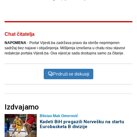
Facebook
X
Kopiraj link
Više
Chat čitatelja
NAPOMENA
- Portal Vijesti.ba zadržava pravo da obriše neprimjeren
sadržaj bez najave i objašnjenja. Mišljenja iznešena u chatu nisu stavovi
redakcije portala Vijesti.ba. Ova vijest je sada dostupna samo za čitanje.
Pridruži se diskusiji
Izdvajamo
Blistao Mak Omerović
Kadeti BiH pregazili Norvešku na startu
Eurobasketa B divizije