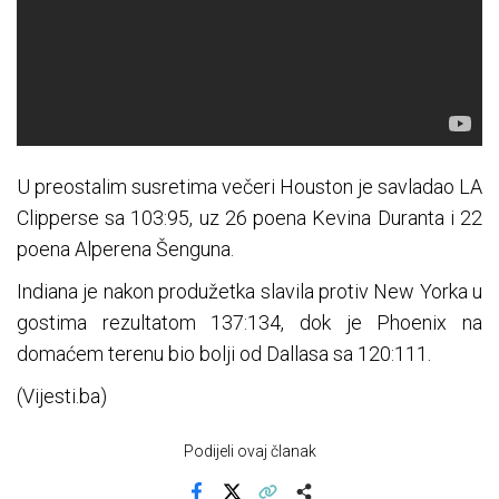
U preostalim susretima večeri Houston je savladao LA
Clipperse sa 103:95, uz 26 poena Kevina Duranta i 22
poena Alperena Šenguna.
Indiana je nakon produžetka slavila protiv New Yorka u
gostima rezultatom 137:134, dok je Phoenix na
domaćem terenu bio bolji od Dallasa sa 120:111.
(Vijesti.ba)
Podijeli ovaj članak