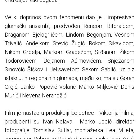
Veliki doprinos ovom fenomenu dao je i impresivan
glumački ansambl, predvođen Reneom Bitorajcem,
Draganom Bjelogrlićem, Lindom Begonjom, Vesnom
Trivalić, Anđelkom Stević Žugić, Rokom Sikavicom,
Nikom Grbelja, Markom Grabežom, Srđanom Žikom
Todorovićem, Dejanom Aćimovićem, Snježanom
Sinovčić Šiškov i Jelisavetom Sekom Sablić, uz niz
istaknutih regionalnih glumaca, među kojima su Goran
Grgić, Janko Popović Volarić, Marko Miljković, Denis
Murić i Nevena Nerandžić.
Film je nastao u produkciji Eclectice i Viktorija Filma,
producenti su Ivan Kelava i Marko Jocić, direktor
fotografije Tomislav Sutlar, montažerka Lea Mileta,
kompozitor Dubravko Robić, dizajner zvuka Ivan Zelić,