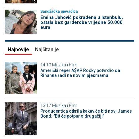
Sandžačka pjevačica
Emina Jahović pokradena u Istanbulu,
ostala bez garderobe vrijedne 50.000
eura
Najnovije
Najčitanije
14:10
Muzika i Film
Američki reper A$AP Rocky potvrdio da
Rihanna radi na novim pjesmama
13:17
Muzika i Film
Producentica otkrila kakav će biti novi James
Bond: "Bit će potpuno drugačiji"