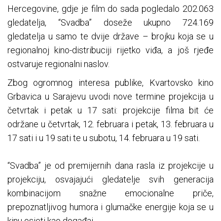
Hercegovine, gdje je film do sada pogledalo 202.063
gledatelja, “Svadba” doseže ukupno 724.169
gledatelja u samo te dvije države – brojku koja se u
regionalnoj kino-distribuciji rijetko viđa, a još rjeđe
ostvaruje regionalni naslov.
Zbog ogromnog interesa publike, Kvartovsko kino
Grbavica u Sarajevu uvodi nove termine projekcija u
četvrtak i petak u 17 sati: projekcije filma bit će
održane u četvrtak, 12. februara i petak, 13. februara u
17 sati i u 19 sati te u subotu, 14. februara u 19 sati.
“Svadba” je od premijernih dana rasla iz projekcije u
projekciju, osvajajući gledatelje svih generacija
kombinacijom snažne emocionalne priče,
prepoznatljivog humora i glumačke energije koja se u
kinu osjeti kao događaj.