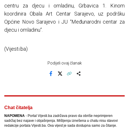
centru za djecu i omladinu, Grbavica 1. Kinom
koordinira Obala Art Centar Sarajevo, uz podršku
Općine Novo Sarajevo i JU “Međunarodni centar za
djecu i omladinu“.
(Vijesti.ba)
Podijeli ovaj članak
Facebook
X
Kopiraj link
Više
Chat čitatelja
NAPOMENA
- Portal Vijesti.ba zadržava pravo da obriše neprimjeren
sadržaj bez najave i objašnjenja. Mišljenja iznešena u chatu nisu stavovi
redakcije portala Vijesti.ba. Ova vijest je sada dostupna samo za čitanje.