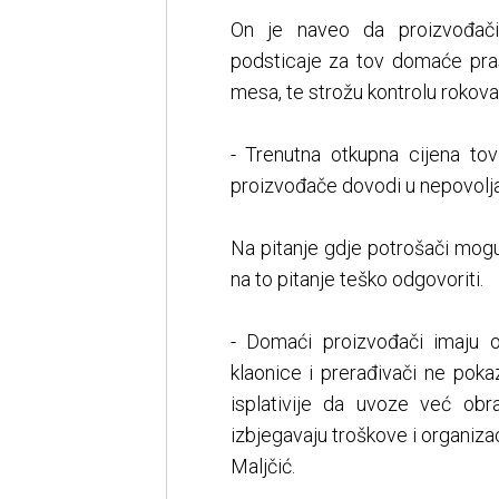
On je naveo da proizvođači 
podsticaje za tov domaće prasa
mesa, te strožu kontrolu rokov
- Trenutna otkupna cijena to
proizvođače dovodi u nepovoljan
Na pitanje gdje potrošači mog
na to pitanje teško odgovoriti.
- Domaći proizvođači imaju 
klaonice i prerađivači ne poka
isplativije da uvoze već ob
izbjegavaju troškove i organiza
Maljčić.