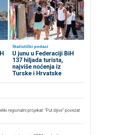
Statistički podaci
iH
U junu u Federaciji BiH
137 hiljada turista,
najviše noćenja iz
Turske i Hrvatske
iki regionalni projekat: "Put šljive" povezat