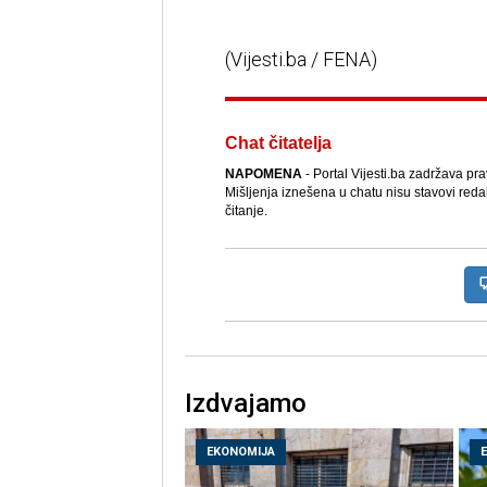
(Vijesti.ba / FENA)
Chat čitatelja
NAPOMENA
- Portal Vijesti.ba zadržava pr
Mišljenja iznešena u chatu nisu stavovi reda
čitanje.
Izdvajamo
EKONOMIJA