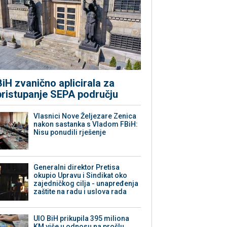
BiH zvanično aplicirala za
pristupanje SEPA području
Vlasnici Nove Željezare Zenica
nakon sastanka s Vladom FBiH:
Nisu ponudili rješenje
Generalni direktor Pretisa
okupio Upravu i Sindikat oko
zajedničkog cilja - unapređenja
zaštite na radu i uslova rada
UIO BiH prikupila 395 miliona
KM više u odnosu na prošlu