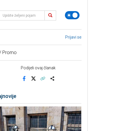
Prijavi se
 / Promo
Podijeli ovaj članak
Facebook
X
Kopiraj link
Više
jnovije