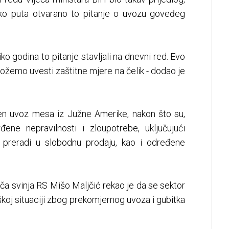
iko puta otvarano to pitanje o uvozu goveđeg
ko godina to pitanje stavljali na dnevni red. Evo
možemo uvesti zaštitne mjere na čelik - dodao je
jen uvoz mesa iz Južne Amerike, nakon što su,
vrđene nepravilnosti i zloupotrebe, uključujući
 preradi u slobodnu prodaju, kao i određene
ča svinja RS Mišo Maljčić rekao je da se sektor
eškoj situaciji zbog prekomjernog uvoza i gubitka