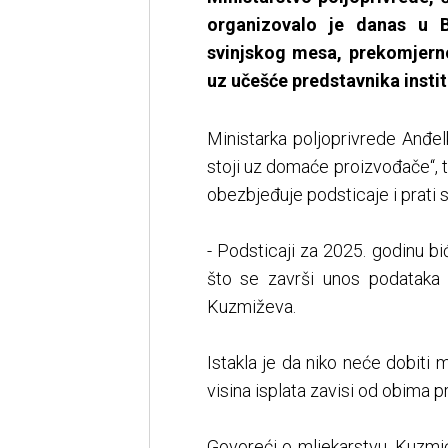
organizovalo je danas u B
svinjskog mesa, prekomjern
uz učešće predstavnika instit
Ministarka poljoprivrede Anđe
stoji uz domaće proizvođače“, te
obezbjeđuje podsticaje i prati s
- Podsticaji za 2025. godinu bi
što se završi unos podataka i
Kuzmiževa.
Istakla je da niko neće dobiti
visina isplata zavisi od obima 
Govoreći o mljekarstvu, Kuzmi