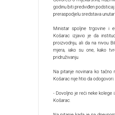
godinu biti predviđen podsticaj
preraspodjelu sredstava unutar
Ministar spoljne trgovine i
Košarac izjavio je da instit
proizvodnju, ali da na nivou B
mjera, iako su one, kako tvr
pridruživanju.
Na pitanje novinara ko tačno 
Košarac nije htio da odogovori.
- Dovoljno je reći neke kolege 
Košarac.
Na pitanje kada je na dnevnom 