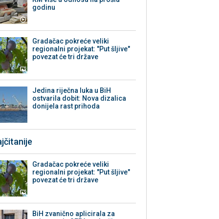
godinu
Gradačac pokreće veliki
regionalni projekat: "Put šljive"
povezat će tri države
Jedina riječna luka u BiH
ostvarila dobit: Nova dizalica
donijela rast prihoda
jčitanije
Gradačac pokreće veliki
regionalni projekat: "Put šljive"
povezat će tri države
BiH zvanično aplicirala za