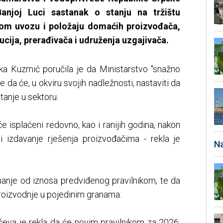
anjoj Luci sastanak o stanju na tržištu
om uvozu i položaju domaćih proizvođača,
ucija, prerađivača i udruženja uzgajivača.
lka Kuzmić poručila je da Ministarstvo "snažno
 da će, u okviru svojih nadležnosti, nastaviti da
tanje u sektoru.
će isplaćeni redovno, kao i ranijih godina, nakon
 izdavanje rješenja proizvođačima - rekla je
Na
 manje od iznosa predviđenog pravilnikom, te da
proizvodnje u pojedinim granama.
ćeva je rekla da će novim pravilnikom za 2026.