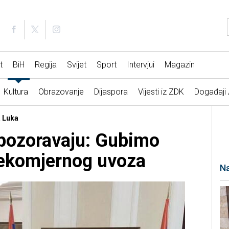
t
BiH
Regija
Svijet
Sport
Intervjui
Magazin
Kultura
Obrazovanje
Dijaspora
Vijesti iz ZDK
Događaji
a Luka
upozoravaju: Gubimo
rekomjernog uvoza
Na