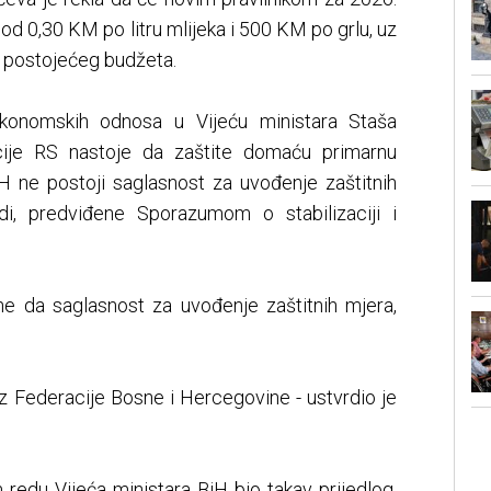
 od 0,30 KM po litru mlijeka i 500 KM po grlu, uz
 postojećeg budžeta.
 ekonomskih odnosa u Vijeću ministara Staša
ucije RS nastoje da zaštite domaću primarnu
iH ne postoji saglasnost za uvođenje zaštitnih
di, predviđene Sporazumom o stabilizaciji i
ne da saglasnost za uvođenje zaštitnih mjera,
iz Federacije Bosne i Hercegovine - ustvrdio je
redu Vijeća ministara BiH bio takav prijedlog,