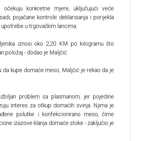
očekuju konkretne mjere, uključujući veće
di, pojačane kontrole deklarisanja i porijekla
a upotrebe u trgovačkim lancima.
vljenika iznosi oko 2,20 KM po kilogramu što
 položaj - dodao je Maljčić.
u da kupe domaće meso, Maljčić je rekao da je
ozbiljan problem sa plasmanom, jer pojedine
zuju interes za otkup domaćih svinja. Njima je
rađene polutke i konfekcionirano meso, čime
cione izazove klanja domaće stoke - zaključio je