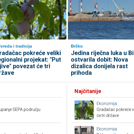
ivreda i tradicija
Brčko
radačac pokreće veliki
Jedina riječna luka u B
egionalni projekat: "Put
ostvarila dobit: Nova
ljive" povezat će tri
dizalica donijela rast
ržave
prihoda
Najčitanije
Ekonomija
stupanje SEPA području
Gradačac pokreće vel
će tri države
Ekonomija