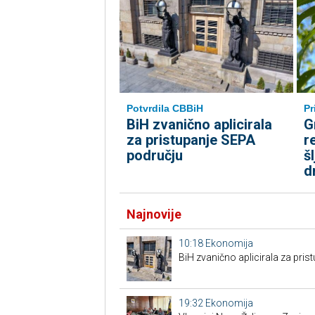
Potvrdila CBBiH
Pr
BiH zvanično aplicirala
G
za pristupanje SEPA
r
području
š
d
Najnovije
10:18
Ekonomija
BiH zvanično aplicirala za pri
19:32
Ekonomija