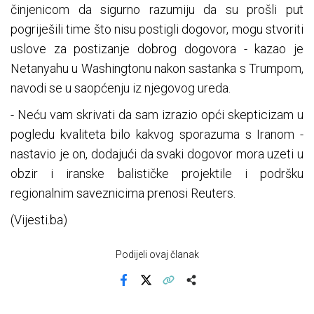
činjenicom da sigurno razumiju da su prošli put
pogriješili time što nisu postigli dogovor, mogu stvoriti
uslove za postizanje dobrog dogovora - kazao je
Netanyahu u Washingtonu nakon sastanka s Trumpom,
navodi se u saopćenju iz njegovog ureda.
- Neću vam skrivati ​​da sam izrazio opći skepticizam u
pogledu kvaliteta bilo kakvog sporazuma s Iranom -
nastavio je on, dodajući da svaki dogovor mora uzeti u
obzir i iranske balističke projektile i podršku
regionalnim saveznicima prenosi Reuters.
(Vijesti.ba)
Podijeli ovaj članak
Facebook
X
Kopiraj link
Više