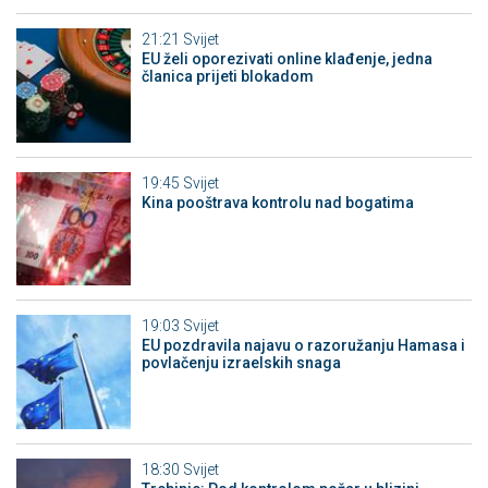
21:21
Svijet
EU želi oporezivati online klađenje, jedna
članica prijeti blokadom
19:45
Svijet
Kina pooštrava kontrolu nad bogatima
19:03
Svijet
EU pozdravila najavu o razoružanju Hamasa i
povlačenju izraelskih snaga
18:30
Svijet