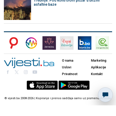
Trebinje: Pod kontrolom požar u blizini
asfaltne baze
O nama
Marketing
Uslovi
Aplikacije
Privatnost
Kontakt
© vijesti.ba 2008-2026 | Kopiranje i prenos sadržaja samo uz pismenu dozvolu.