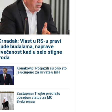
Crnadak: Vlast u RS-u pravi
ljude budalama, naprave
svečanost kad u selo stigne
voda
Konaković: Pogazili su ono što
je učinjeno za Hrvate u BiH
Zastupnici Trojke predlažu
poseban status za MC
Srebrenica