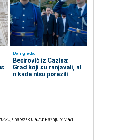
Dan grada
Bećirović iz Cazina:
us
Grad koji su ranjavali, ali
nikada nisu porazili
učkuje narezak u autu: Pažnju privlači