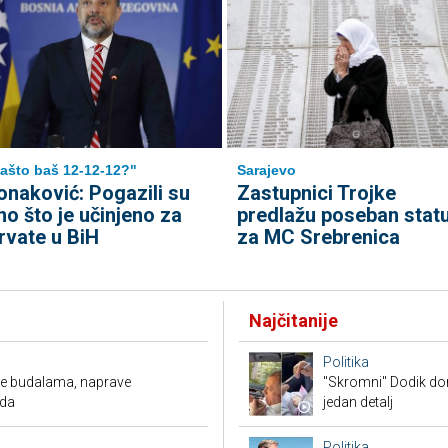
ašto baš 12-12-12?"
Sarajevo
onaković: Pogazili su
Zastupnici Trojke
no što je učinjeno za
predlažu poseban stat
rvate u BiH
za MC Srebrenica
Najčitanije
Politika
ude budalama, naprave
"Skromni" Dodik dor
oda
jedan detalj
Politika