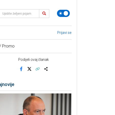
Prijavi se
 / Promo
Podijeli ovaj članak
Facebook
X
Kopiraj link
Više
jnovije