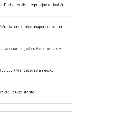
 Dodika: Vučić ga ispravljao u Čipuljiću
u: Da smo te htjeli uhapsiti, ne bi te ni
utrci za četiri mjesta u Parlamentu BiH
a 150.000 KM angažovao američku
iću: Odlučite šta ste!