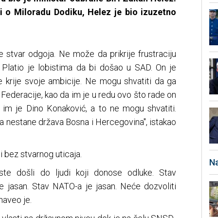
i o Miloradu Dodiku, Helez je bio izuzetno
 je stvar odgoja. Ne može da prikrije frustraciju
. Platio je lobistima da bi došao u SAD. On je
ne krije svoje ambicije. Ne mogu shvatiti da ga
z Federacije, kao da im je u redu ovo što rade on
m im je Dino Konaković, a to ne mogu shvatiti.
da nestane država Bosna i Hercegovina", istakao
i bez stvarnog uticaja.
Na
niste došli do ljudi koji donose odluke. Stav
je jasan. Stav NATO-a je jasan. Neće dozvoliti
naveo je.