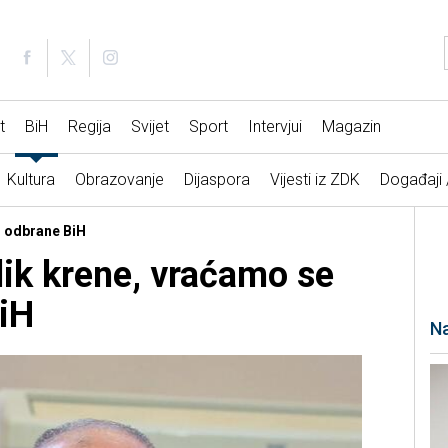
t
BiH
Regija
Svijet
Sport
Intervjui
Magazin
Kultura
Obrazovanje
Dijaspora
Vijesti iz ZDK
Događaji
ar odbrane BiH
ik krene, vraćamo se
iH
Na