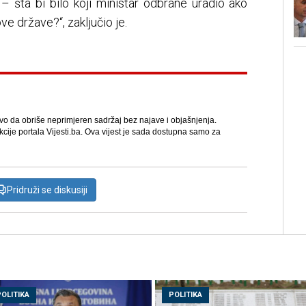
 – šta bi bilo koji ministar odbrane uradio ako
ve države?“, zaključio je.
avo da obriše neprimjeren sadržaj bez najave i objašnjenja.
kcije portala Vijesti.ba. Ova vijest je sada dostupna samo za
Pridruži se diskusiji
POLITIKA
POLITIKA