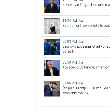
Konaković: Pogazili su ono što 
11:24
Politika
Zastupnici Trojke predlažu po
09:03
Politika
Bećirović iz Cazina: Grad koji su
porazili
08:50
Politika
Kovačević: Cvitanović mržnjom
07:06
Politika
Šta piše u zahtjevu Trumpu da 
zvaničnicima RS