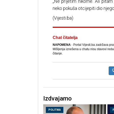
„Ne prijetim nikome. Ali pitam
neko pokuša otcijepiti dio njego
(Vijesti.ba)
Chat čitatelja
NAPOMENA
- Portal Vijesti.ba zadržava pr
Mišljenja iznešena u chatu nisu stavovi reda
čitanje.
Izdvajamo
POLITIKA