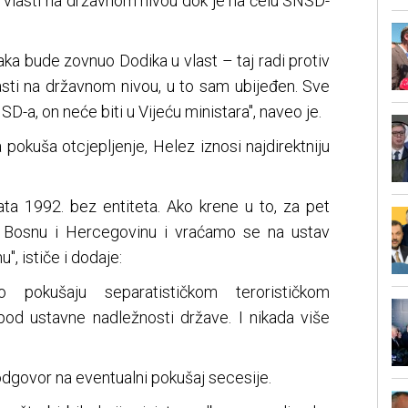
o vlasti na državnom nivou dok je na čelu SNSD-
ka bude zovnuo Dodika u vlast – taj radi protiv
lasti na državnom nivou, u to sam ubijeđen. Sve
D-a, on neće biti u Vijeću ministara", naveo je.
 pokuša otcjepljenje, Helez iznosi najdirektniju
ata 1992. bez entiteta. Ako krene u to, za pet
 Bosnu i Hercegovinu i vraćamo se na ustav
", ističe i dodaje:
 pokušaju separatističkom terorističkom
od ustavne nadležnosti države. I nikada više
o odgovor na eventualni pokušaj secesije.