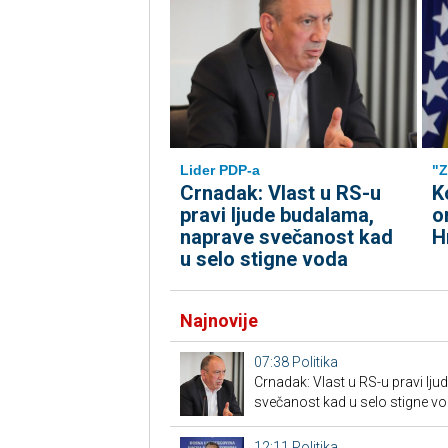
Lider PDP-a
"Z
Crnadak: Vlast u RS-u
K
pravi ljude budalama,
o
naprave svečanost kad
H
u selo stigne voda
Najnovije
07:38
Politika
Crnadak: Vlast u RS-u pravi lj
svečanost kad u selo stigne v
12:11
Politika