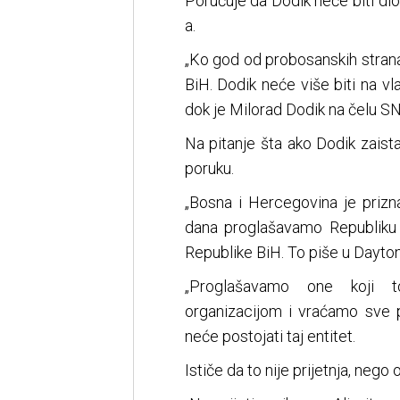
Poručuje da Dodik neće biti di
a.
„Ko god od probosanskih strana
BiH. Dodik neće više biti na v
dok je Milorad Dodik na čelu SNS
Na pitanje šta ako Dodik zaista
poruku.
„Bosna i Hercegovina je prizn
dana proglašavamo Republiku
Republike BiH. To piše u Daytonu
„Proglašavamo one koji to
organizacijom i vraćamo sve p
neće postojati taj entitet.
Ističe da to nije prijetnja, neg