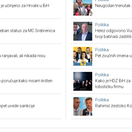
je učinjeno za Hrvate u BiH
Neugodan trenutak za
Politika
seban status za MC Srebrenica
Helez odgovorio Vučić
tvoji batinaši zaštitili
Politika
 ranjavali, ali nikada nisu
Pet zvučnih imena u 
Politika
 poručuje kako nisam kršten
Kako je HDZ BiH z
lobističku firmu
Politika
opet uvede sankcije
Rahimić žestoko Kord