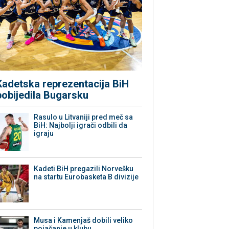
Kadetska reprezentacija BiH
pobijedila Bugarsku
Rasulo u Litvaniji pred meč sa
BiH: Najbolji igrači odbili da
igraju
Kadeti BiH pregazili Norvešku
na startu Eurobasketa B divizije
Musa i Kamenjaš dobili veliko
pojačanje u klubu