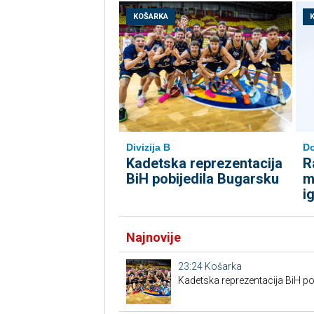
KOŠARKA
Divizija B
Do
Kadetska reprezentacija
R
BiH pobijedila Bugarsku
m
i
Najnovije
23:24
Košarka
Kadetska reprezentacija BiH po