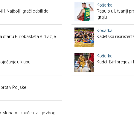
Košarka
H: Najbolji igrači odbili da
Rasulo u Litvaniji pr
igraju
Košarka
a startu Eurobasketa B divizije
Kadetska reprezenta
Košarka
pojačanje u klubu
Kadeti BiH pregazili
 protiv Poljske
k Monaco izbačen iz lige zbog