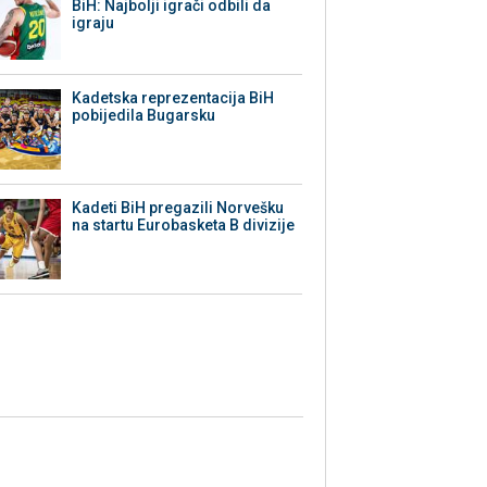
BiH: Najbolji igrači odbili da
igraju
Kadetska reprezentacija BiH
pobijedila Bugarsku
Kadeti BiH pregazili Norvešku
na startu Eurobasketa B divizije