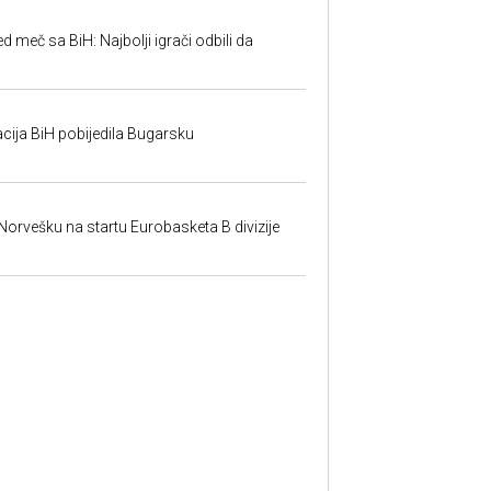
ed meč sa BiH: Najbolji igrači odbili da
cija BiH pobijedila Bugarsku
 Norvešku na startu Eurobasketa B divizije