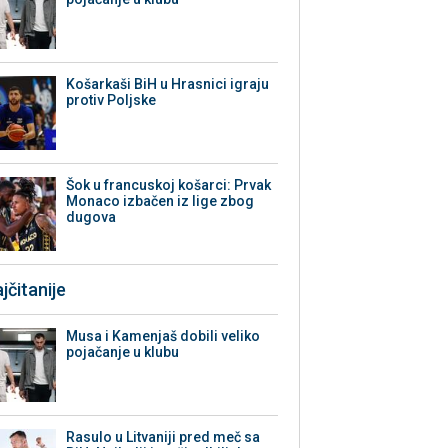
Košarkaši BiH u Hrasnici igraju
protiv Poljske
Šok u francuskoj košarci: Prvak
Monaco izbačen iz lige zbog
dugova
jčitanije
Musa i Kamenjaš dobili veliko
pojačanje u klubu
Rasulo u Litvaniji pred meč sa