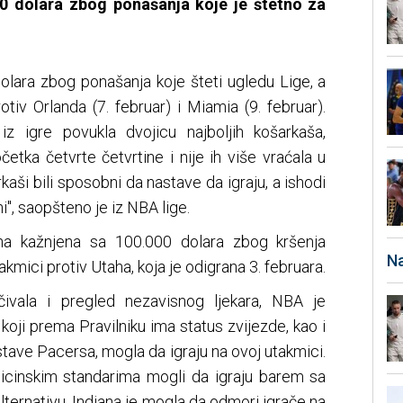
00 dolara zbog ponašanja koje je štetno za
olara zbog ponašanja koje šteti ugledu Lige, a
tiv Orlanda (7. februar) i Miamia (9. februar).
z igre povukla dvojicu najboljih košarkaša,
etka četvrte četvrtine i nije ih više vraćala u
rkaši bili sposobni da nastave da igraju, a ishodi
ni", saopšteno je iz NBA lige.
ana kažnjena sa 100.000 dolara zbog kršenja
Na
akmici protiv Utaha, koja je odigrana 3. februara.
jučivala i pregled nezavisnog ljekara, NBA je
 koji prema Pravilniku ima status zvijezde, kao i
ostave Pacersa, mogla da igraju na ovoj utakmici.
cinskim standarima mogli da igraju barem sa
ernativu, Indiana je mogla da odmori igrače na