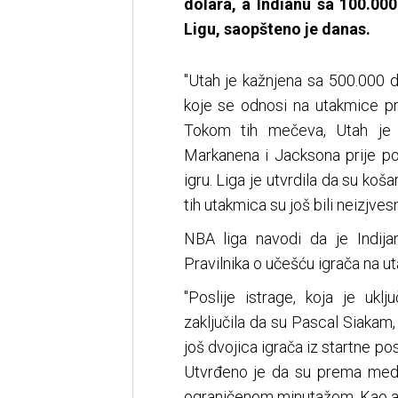
dolara, a Indianu sa 100.00
Ligu, saopšteno je danas.
"Utah je kažnjena sa 500.000 d
koje se odnosi na utakmice pro
Tokom tih mečeva, Utah je i
Markanena i Jacksona prije poč
igru. Liga je utvrdila da su koša
tih utakmica su još bili neizjves
NBA liga navodi da je Indij
Pravilnika o učešću igrača na ut
"Poslije istrage, koja je ukl
zaključila da su Pascal Siakam,
još dvojica igrača iz startne p
Utvrđeno je da su prema medi
ograničenom minutažom. Kao alt