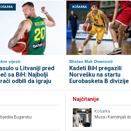
KOŠARKA
KOŠARKA
bre vijesti
Blistao Mak Omerović
asulo u Litvaniji pred
Kadeti BiH pregazili
eč sa BiH: Najbolji
Norvešku na startu
grači odbili da igraju
Eurobasketa B divizije
Najčitanije
Košarka
bijedila Bugarsku
Musa i Kamenjaš dob