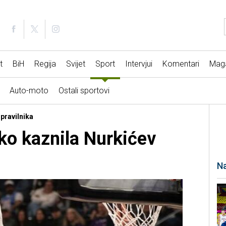
t
BiH
Regija
Svijet
Sport
Intervjui
Komentari
Mag
Auto-moto
Ostali sportovi
 pravilnika
ko kaznila Nurkićev
Na