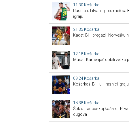
11:30
Košarka
Rasulo u Litvaniji pred meč sa Bi
igraju
21:35
Košarka
Kadeti BiH pregazili Norvešku n
12:18
Košarka
Musa i Kamenjaš dobili veliko 
09:24
Košarka
Košarkaši BiH u Hrasnici igraju
18:38
Košarka
Šok u francuskoj košarci: Prva
dugova