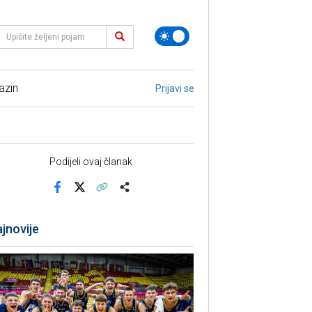
azin
Prijavi se
Podijeli ovaj članak
Facebook
X
Kopiraj link
Više
jnovije