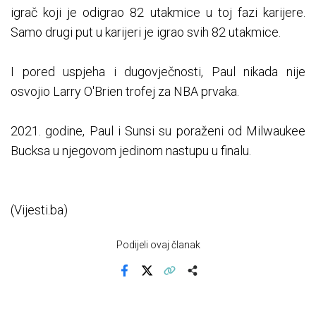
igrač koji je odigrao 82 utakmice u toj fazi karijere.
Samo drugi put u karijeri je igrao svih 82 utakmice.
I pored uspjeha i dugovječnosti, Paul nikada nije
osvojio Larry O'Brien trofej za NBA prvaka.
2021. godine, Paul i Sunsi su poraženi od Milwaukee
Bucksa u njegovom jedinom nastupu u finalu.
(Vijesti.ba)
Podijeli ovaj članak
Facebook
X
Kopiraj link
Više