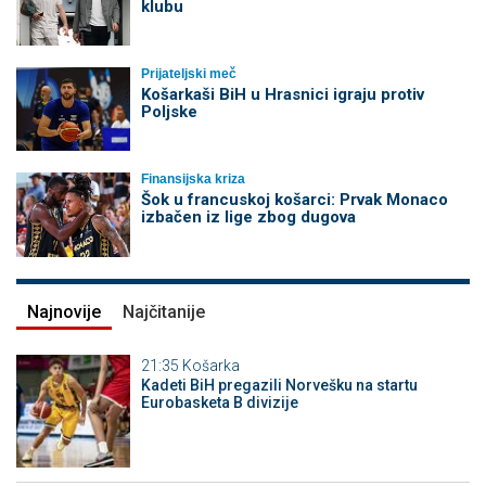
klubu
Prijateljski meč
Košarkaši BiH u Hrasnici igraju protiv
Poljske
Finansijska kriza
Šok u francuskoj košarci: Prvak Monaco
izbačen iz lige zbog dugova
Najnovije
Najčitanije
21:35
Košarka
Kadeti BiH pregazili Norvešku na startu
Eurobasketa B divizije