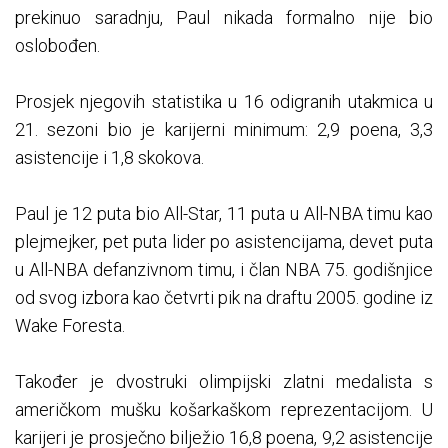
prekinuo saradnju, Paul nikada formalno nije bio
oslobođen.
Prosjek njegovih statistika u 16 odigranih utakmica u
21. sezoni bio je karijerni minimum: 2,9 poena, 3,3
asistencije i 1,8 skokova.
Paul je 12 puta bio All-Star, 11 puta u All-NBA timu kao
plejmejker, pet puta lider po asistencijama, devet puta
u All-NBA defanzivnom timu, i član NBA 75. godišnjice
od svog izbora kao četvrti pik na draftu 2005. godine iz
Wake Foresta.
Također je dvostruki olimpijski zlatni medalista s
američkom mušku košarkaškom reprezentacijom. U
karijeri je prosječno bilježio 16,8 poena, 9,2 asistencije