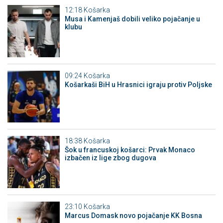
12:18
Košarka
Musa i Kamenjaš dobili veliko pojačanje u
klubu
09:24
Košarka
Košarkaši BiH u Hrasnici igraju protiv Poljske
18:38
Košarka
Šok u francuskoj košarci: Prvak Monaco
izbačen iz lige zbog dugova
23:10
Košarka
Marcus Domask novo pojačanje KK Bosna