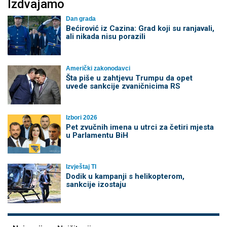
Izdvajamo
Dan grada
Bećirović iz Cazina: Grad koji su ranjavali,
ali nikada nisu porazili
Američki zakonodavci
Šta piše u zahtjevu Trumpu da opet
uvede sankcije zvaničnicima RS
Izbori 2026
Pet zvučnih imena u utrci za četiri mjesta
u Parlamentu BiH
Izvještaj TI
Dodik u kampanji s helikopterom,
sankcije izostaju