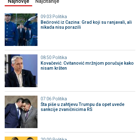
Najnovije
Najčitanije
09:03
Politika
Bećirović iz Cazina: Grad koji su ranjavali, ali
nikada nisu porazili
08:50
Politika
Kovačević: Cvitanović mržnjom poručuje kako
nisam kršten
07:06
Politika
Šta piše u zahtjevu Trumpu da opet uvede
sankcije zvaničnicima RS
20:00
Politika