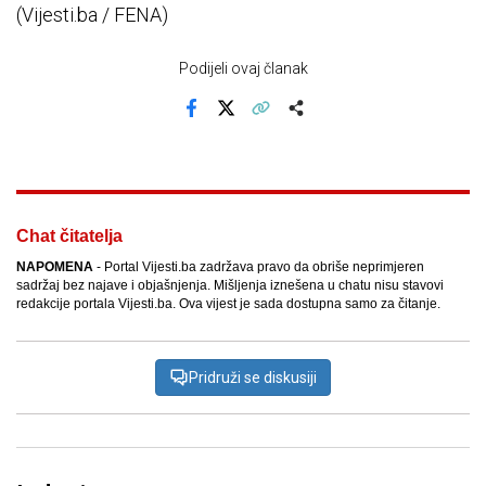
(Vijesti.ba / FENA)
Podijeli ovaj članak
Facebook
X
Kopiraj link
Više
Chat čitatelja
NAPOMENA
- Portal Vijesti.ba zadržava pravo da obriše neprimjeren
sadržaj bez najave i objašnjenja. Mišljenja iznešena u chatu nisu stavovi
redakcije portala Vijesti.ba. Ova vijest je sada dostupna samo za čitanje.
Pridruži se diskusiji