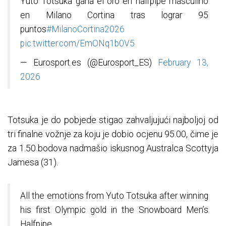
Yuto Totsuka gana el oro en halfpipe masculino
en Milano Cortina tras lograr 95
puntos
#MilanoCortina2026
pic.twitter.com/EmONq1b0V5
— Eurosport.es (@Eurosport_ES)
February 13,
2026
Totsuka je do pobjede stigao zahvaljujući najboljoj od
tri finalne vožnje za koju je dobio ocjenu 95.00, čime je
za 1.50 bodova nadmašio iskusnog Australca Scottyja
Jamesa (31).
All the emotions from Yuto Totsuka after winning
his first Olympic gold in the Snowboard Men’s
Halfpipe.