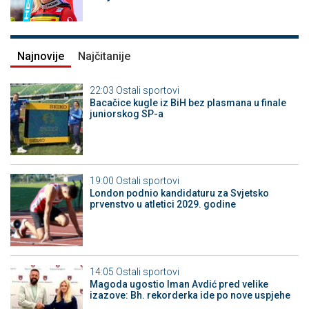
Najnovije
Najčitanije
22:03
Ostali sportovi
Bacačice kugle iz BiH bez plasmana u finale
juniorskog SP-a
19:00
Ostali sportovi
London podnio kandidaturu za Svjetsko
prvenstvo u atletici 2029. godine
14:05
Ostali sportovi
Magoda ugostio Iman Avdić pred velike
izazove: Bh. rekorderka ide po nove uspjehe