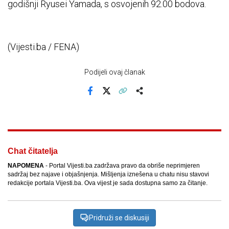
godišnji Ryusei Yamada, s osvojenih 92.00 bodova.
(Vijesti.ba / FENA)
Podijeli ovaj članak
Facebook
X
Kopiraj link
Više
Chat čitatelja
NAPOMENA
- Portal Vijesti.ba zadržava pravo da obriše neprimjeren
sadržaj bez najave i objašnjenja. Mišljenja iznešena u chatu nisu stavovi
redakcije portala Vijesti.ba. Ova vijest je sada dostupna samo za čitanje.
Pridruži se diskusiji