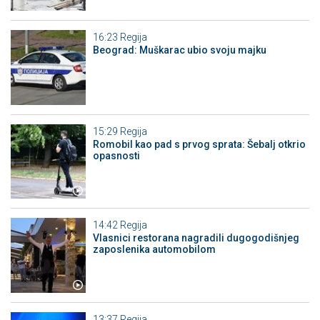
16:23
Regija
Beograd: Muškarac ubio svoju majku
15:29
Regija
Romobil kao pad s prvog sprata: Šebalj otkrio
opasnosti
14:42
Regija
Vlasnici restorana nagradili dugogodišnjeg
zaposlenika automobilom
13:37
Regija