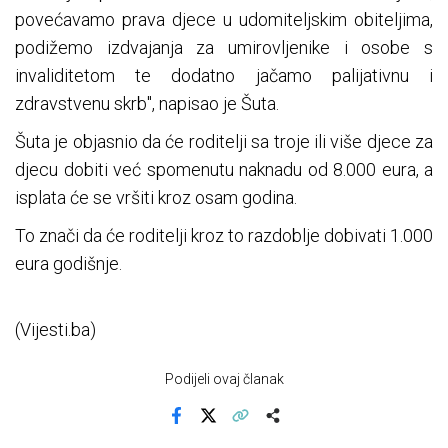
povećavamo prava djece u udomiteljskim obiteljima,
podižemo izdvajanja za umirovljenike i osobe s
invaliditetom te dodatno jačamo palijativnu i
zdravstvenu skrb", napisao je Šuta.
Šuta je objasnio da će roditelji sa troje ili više djece za
djecu dobiti već spomenutu naknadu od 8.000 eura, a
isplata će se vršiti kroz osam godina.
To znači da će roditelji kroz to razdoblje dobivati 1.000
eura godišnje.
(Vijesti.ba)
Podijeli ovaj članak
Facebook
X
Kopiraj link
Više