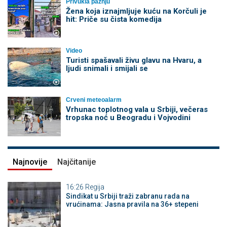
Privukla pažnju
Žena koja iznajmljuje kuću na Korčuli je
hit: Priče su čista komedija
Video
Turisti spašavali živu glavu na Hvaru, a
ljudi snimali i smijali se
Crveni meteoalarm
Vrhunac toplotnog vala u Srbiji, večeras
tropska noć u Beogradu i Vojvodini
Najnovije
Najčitanije
16:26
Regija
Sindikat u Srbiji traži zabranu rada na
vrućinama: Jasna pravila na 36+ stepeni