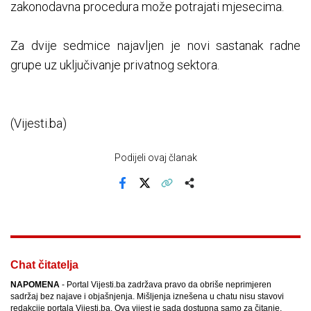
zakonodavna procedura može potrajati mjesecima.
Za dvije sedmice najavljen je novi sastanak radne
grupe uz uključivanje privatnog sektora.
(Vijesti.ba)
Podijeli ovaj članak
Facebook
X
Kopiraj link
Više
Chat čitatelja
NAPOMENA
- Portal Vijesti.ba zadržava pravo da obriše neprimjeren
sadržaj bez najave i objašnjenja. Mišljenja iznešena u chatu nisu stavovi
redakcije portala Vijesti.ba. Ova vijest je sada dostupna samo za čitanje.