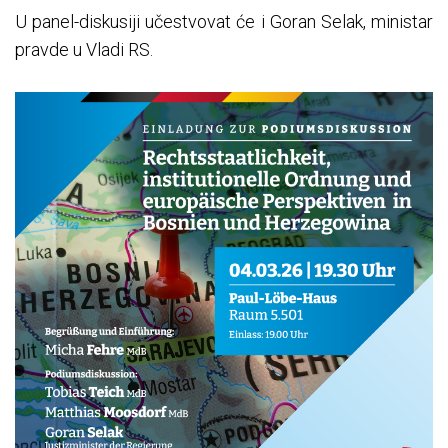
U panel-diskusiji učestvovat će i Goran Selak, ministar
pravde u Vladi RS.