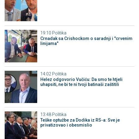
19:10
Politika
Crnadak sa Crishockom o saradnji i "crvenim
linijama"
14:02
Politika
Helez odgovorio Vučiću: Da smo te htjeli
uhapsiti, ne bi te ni tvoji batinaši zaštitili
13:48
Politika
Teške optužbe za Dodika iz RS-a: Sve je
privatizovao i obesmislio