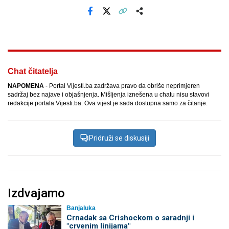
Facebook
X
Kopiraj link
Više
Chat čitatelja
NAPOMENA
- Portal Vijesti.ba zadržava pravo da obriše neprimjeren
sadržaj bez najave i objašnjenja. Mišljenja iznešena u chatu nisu stavovi
redakcije portala Vijesti.ba. Ova vijest je sada dostupna samo za čitanje.
Pridruži se diskusiji
Izdvajamo
Banjaluka
Crnadak sa Crishockom o saradnji i
"crvenim linijama"