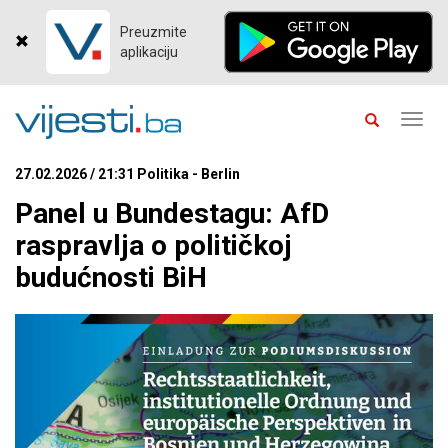
Preuzmite
aplikaciju
Toggl
navig
27.02.2026 / 21:31 Politika - Berlin
Panel u Bundestagu: AfD
raspravlja o političkoj
budućnosti BiH