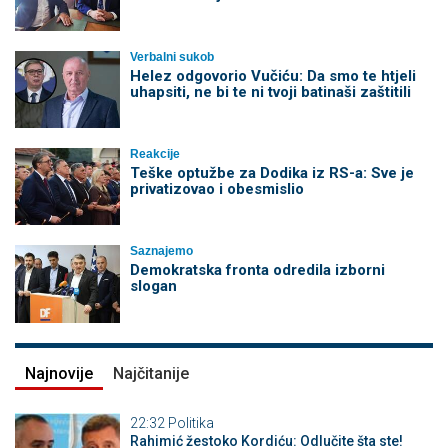
Verbalni sukob
Helez odgovorio Vučiću: Da smo te htjeli
uhapsiti, ne bi te ni tvoji batinaši zaštitili
Reakcije
Teške optužbe za Dodika iz RS-a: Sve je
privatizovao i obesmislio
Saznajemo
Demokratska fronta odredila izborni
slogan
Najnovije
Najčitanije
22:32
Politika
Rahimić žestoko Kordiću: Odlučite šta ste!