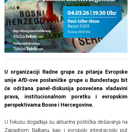
U organizaciji Radne grupe za pitanja Evropske
unije AfD-ove poslaničke grupe u Bundestagu bit
će održana panel-diskusija posvećena vladavini
prava, institucionalnom poretku i evropskim
perspektivama Bosne i Hercegovine.
U fokusu događaja su aktuelna politička dešavanja na
Zapadnom Balkanu, kao i evropski integracijski put