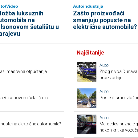
to/Video
Autoindustrija
zložba luksuznih
Zašto proizvođači
utomobila na
smanjuju popuste na
ilsonovom šetalištu u
električne automobile?
arajevu
Najčitanije
Auto
raži masovna otpuštanja
Zbog nivoa Dunava:
proizvodnju
Auto
a Vilsonovom šetalištu u
Posjetili smo izložb
Auto
puste na električne automobile?
Mercedes priznaje gr
nakon kritika vozač