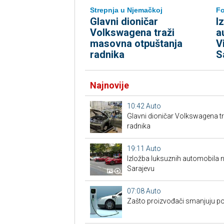
Strepnja u Njemačkoj
Fo
Glavni dioničar
I
Volkswagena traži
a
masovna otpuštanja
V
radnika
S
Najnovije
10:42
Auto
Glavni dioničar Volkswagena t
radnika
19:11
Auto
Izložba luksuznih automobila n
Sarajevu
07:08
Auto
Zašto proizvođači smanjuju po