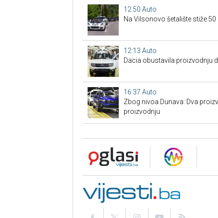
12:50
Auto
Na Vilsonovo šetalište stiže 50
12:13
Auto
Dacia obustavila proizvodnju 
16:37
Auto
Zbog nivoa Dunava: Dva proizv
proizvodnju