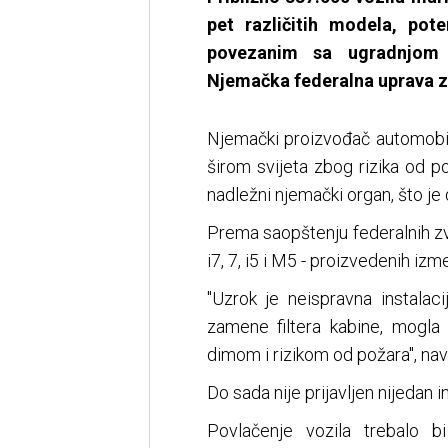
pet različitih modela, po
povezanim sa ugradnjom k
Njemačka federalna uprava z
Njemački proizvođač automobi
širom svijeta zbog rizika od p
nadležni njemački organ, što j
Prema saopštenju federalnih zv
i7, 7, i5 i M5 - proizvedenih iz
"Uzrok je neispravna instalac
zamene filtera kabine, mogla 
dimom i rizikom od požara", nav
Do sada nije prijavljen nijedan i
Povlačenje vozila trebalo b