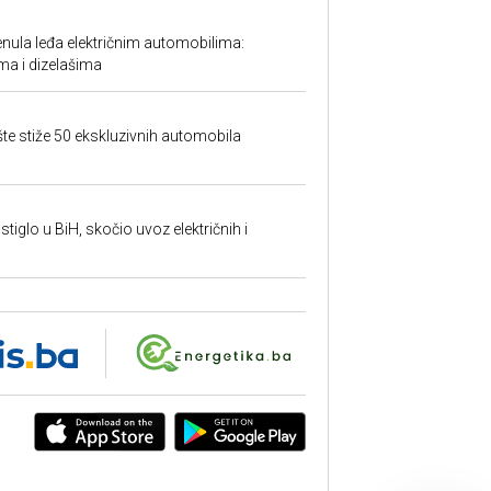
ula leđa električnim automobilima:
ma i dizelašima
šte stiže 50 ekskluzivnih automobila
tiglo u BiH, skočio uvoz električnih i