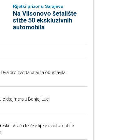
Rijetki prizor u Sarajevu
Na Vilsonovo šetalište
stiže 50 ekskluzivnih
automobila
 Dva proizvođača auta obustavila
u oldtajmera u Banjoj Luci
ešku: Vraća fizičke tipke u automobile
a