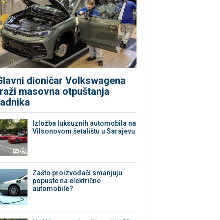
Glavni dioničar Volkswagena
traži masovna otpuštanja
radnika
Izložba luksuznih automobila na
Vilsonovom šetalištu u Sarajevu
Zašto proizvođači smanjuju
popuste na električne
automobile?