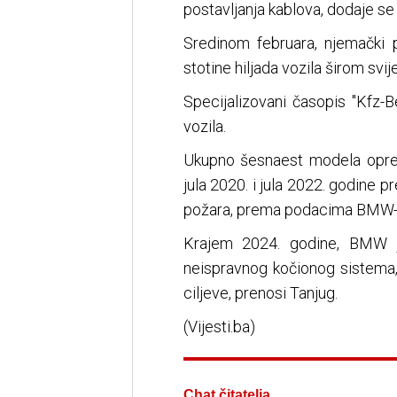
postavljanja kablova, dodaje se
Sredinom februara, njemački 
stotine hiljada vozila širom svij
Specijalizovani časopis "Kfz-
vozila.
Ukupno šesnaest modela oprem
jula 2020. i jula 2022. godine p
požara, prema podacima BMW-
Krajem 2024. godine, BMW j
neispravnog kočionog sistema,
ciljeve, prenosi Tanjug.
(Vijesti.ba)
Chat čitatelja