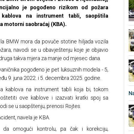
tencijalno je pogođeno rizikom od požara
ablova na instrument tabli, saopštila
a motorni saobraćaj (KBA).
la BMW mora da povuče stotine hiljada vozila
ožara, navodi se u obavještenju koje je objavio
e druga takva mjera za manje od mjesec dana.
aničnika pogođeno je pet luksuznih modela - 5,
među 9. juna 2022. i 5. decembra 2025. godine.
ija kablova na instrument tabli koja bi, tokom
Na
oštetiti ove kablove i izazvati kratki spoj sa
odi se u saopštenju, prenosi Rojtes.
ncident, navela je KBA.
i da omogući kontrolu, pa čak i korekciju,