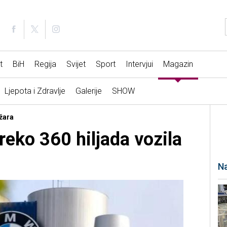
t
BiH
Regija
Svijet
Sport
Intervjui
Magazin
Ljepota i Zdravlje
Galerije
SHOW
ožara
eko 360 hiljada vozila
Na