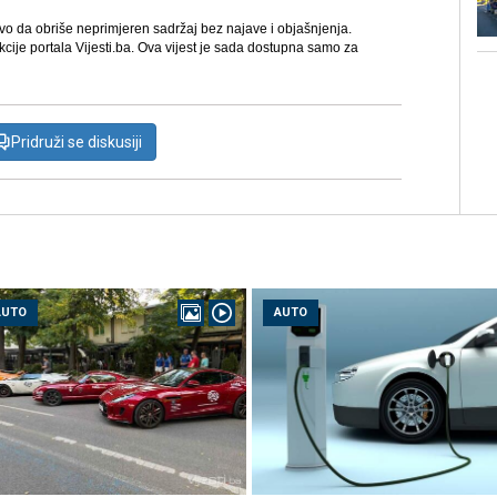
avo da obriše neprimjeren sadržaj bez najave i objašnjenja.
kcije portala Vijesti.ba. Ova vijest je sada dostupna samo za
Pridruži se diskusiji
AUTO
AUTO