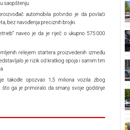
 u saopštenju.
proizvođač automobila potvrdio je da povlači
eta, bez navođenja preciznih brojki.
Betrieb" naveo je da je riječ o ukupno 575.000
ljenih relejem startera proizvedenih između
redstavljalo je rizik od kratkog spoja i samim tim
a.
e takođe opozvao 1,5 miliona vozila zbog
 što ga je primoralo da smanji svoje godišnje