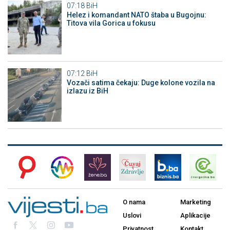
07:18
BiH
Helez i komandant NATO štaba u Bugojnu:
Titova vila Gorica u fokusu
07:12
BiH
Vozači satima čekaju: Duge kolone vozila na
izlazu iz BiH
O nama
Marketing
Uslovi
Aplikacije
Privatnost
Kontakt