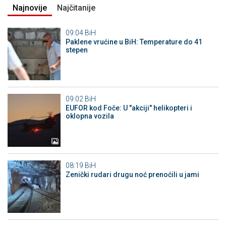
Najnovije
Najčitanije
09:04
BiH
Paklene vrućine u BiH: Temperature do 41
stepen
09:02
BiH
EUFOR kod Foče: U "akciji" helikopteri i
oklopna vozila
08:19
BiH
Zenički rudari drugu noć prenoćili u jami