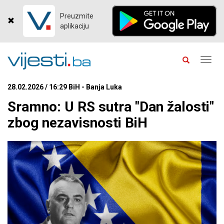
Preuzmite
aplikaciju
Toggl
navig
28.02.2026 / 16:29 BiH - Banja Luka
Sramno: U RS sutra "Dan žalosti"
zbog nezavisnosti BiH