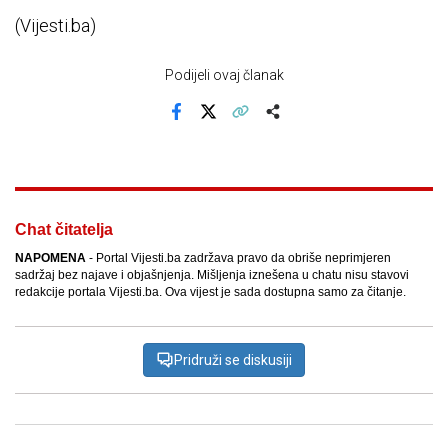
(Vijesti.ba)
Podijeli ovaj članak
Facebook
X
Kopiraj link
Više
Chat čitatelja
NAPOMENA
- Portal Vijesti.ba zadržava pravo da obriše neprimjeren
sadržaj bez najave i objašnjenja. Mišljenja iznešena u chatu nisu stavovi
redakcije portala Vijesti.ba. Ova vijest je sada dostupna samo za čitanje.
Pridruži se diskusiji